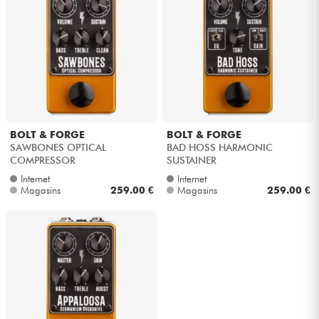
Casques
Micros & HF
DJ
Sono
BOLT & FORGE
BOLT & FORGE
SAWBONES OPTICAL
BAD HOSS HARMONIC
COMPRESSOR
SUSTAINER
Eclairage
Internet
Internet
Magasins
259.00 €
Magasins
259.00 €
Batteries & Percu
Vents
Violons & Quatuor
Eveil Musical