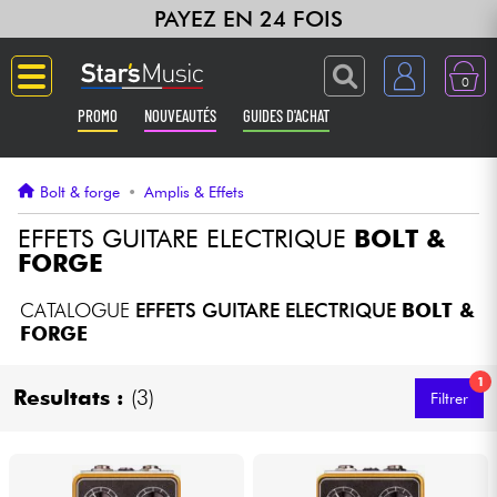
PAYEZ EN 24 FOIS
0
PROMO
NOUVEAUTÉS
GUIDES D'ACHAT
Langue
Bolt & forge
•
Amplis & Effets
Guitares & Basses
EFFETS GUITARE ELECTRIQUE
BOLT &
FORGE
Amplis & Effets
CATALOGUE
EFFETS GUITARE ELECTRIQUE
BOLT &
FORGE
Claviers & Pianos
1
Resultats :
(3)
Filtrer
Synthés & Sampleurs
Home Studio