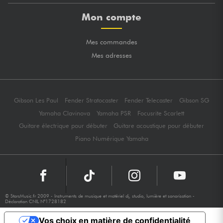
Mon compte
Mes commandes
Mes adresses
Gibson Les Paul
Fender Stratocaster
Fender Telecaster
Gibson SG
Yamaha Clavinova
Yamaha PSR
Focusrite Scarlett
Guitare électrique pour débuter
Guitare acoustique pour débuter
Piano Numérique Yamaha
© StarsMusic.fr 2009 - Instruments de musique et matériel dj, studio, lumière et sonorisation -
Déclaration CNIL N°1728182
Vos choix en matière de confidentialité