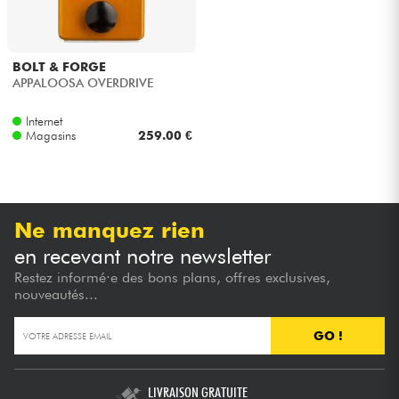
Câbles & Access.
BOLT & FORGE
APPALOOSA OVERDRIVE
HiFi
Internet
Magasins
259.00 €
Packs
Voir nos marques
Ne manquez rien
en recevant notre newsletter
Restez informé·e des bons plans, offres exclusives,
nouveautés...
GO !
LIVRAISON GRATUITE