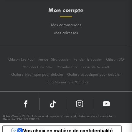
Mon compte
Mes commandes
Mes adresses
Gibson Les Paul
Fender Stratocaster
Fender Telecaster
Gibson SG
Yamaha Clavinova
Yamaha PSR
Focusrite Scarlett
Guitare électrique pour débuter
Guitare acoustique pour débuter
Piano Numérique Yamaha
© StarsMusic.fr 2009 - Instruments de musique et matériel dj, studio, lumière et sonorisation -
Déclaration CNIL N°1728182
Vos choix en matière de confidentialité