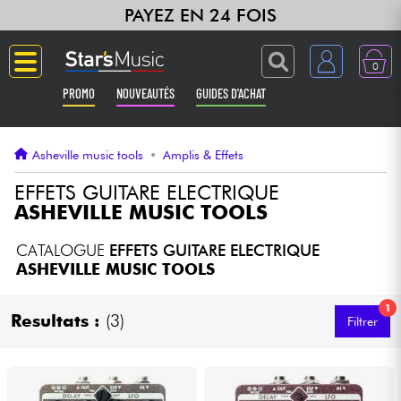
PAYEZ EN 24 FOIS
0
PROMO
NOUVEAUTÉS
GUIDES D'ACHAT
Langue
Asheville music tools
•
Amplis & Effets
Guitares & Basses
EFFETS GUITARE ELECTRIQUE
ASHEVILLE MUSIC TOOLS
Amplis & Effets
CATALOGUE
EFFETS GUITARE ELECTRIQUE
ASHEVILLE MUSIC TOOLS
Claviers & Pianos
1
Resultats :
(3)
Filtrer
Synthés & Sampleurs
Home Studio