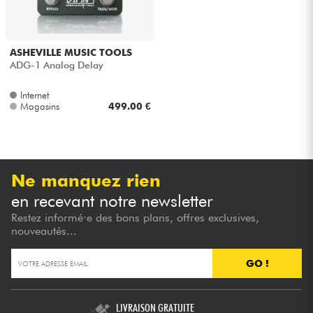
Câbles & Access.
ASHEVILLE MUSIC TOOLS
ADG-1 Analog Delay
HiFi
Internet
Magasins
499.00 €
Packs
Voir nos marques
Ne manquez rien
en recevant notre newsletter
Restez informé·e des bons plans, offres exclusives,
nouveautés...
GO !
LIVRAISON GRATUITE