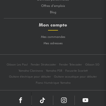
Offres d’emplois
Blog
Mon compte
Mes commandes
Mes adresses
Gibson Les Paul
Fender Stratocaster
Fender Telecaster
Gibson SG
Yamaha Clavinova
Yamaha PSR
Focusrite Scarlett
Guitare électrique pour débuter
Guitare acoustique pour débuter
Piano Numérique Yamaha