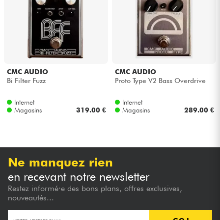
Casques
Micros & HF
DJ
CMC AUDIO
CMC AUDIO
Bi Filter Fuzz
Proto Type V2 Bass Overdrive
Sono
Internet
Internet
Magasins
319.00 €
Magasins
289.00 €
Eclairage
Batteries & Percu
Ne manquez rien
Vents
en recevant notre newsletter
Restez informé·e des bons plans, offres exclusives,
Violons & Quatuor
nouveautés...
Eveil Musical