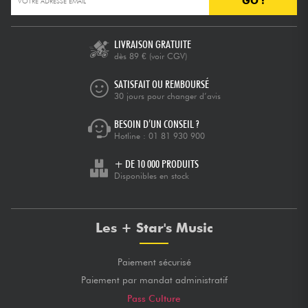
GO !
Câbles & Access.
LIVRAISON GRATUITE
dès 89 €
(voir CGV)
HiFi
SATISFAIT OU REMBOURSÉ
30 jours pour changer d’avis
Packs
BESOIN D’UN CONSEIL ?
Hotline :
01 81 930 900
Voir nos marques
+ DE 10 000 PRODUITS
Disponibles en stock
Les + Star's Music
Paiement sécurisé
Paiement par mandat administratif
Pass Culture