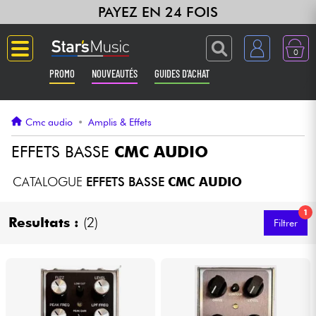
PAYEZ EN 24 FOIS
0
PROMO
NOUVEAUTÉS
GUIDES D'ACHAT
Langue
Cmc audio
•
Amplis & Effets
Guitares & Basses
EFFETS BASSE
CMC AUDIO
Amplis & Effets
CATALOGUE
EFFETS BASSE
CMC AUDIO
1
Claviers & Pianos
Resultats :
(2)
Filtrer
Synthés & Sampleurs
Home Studio