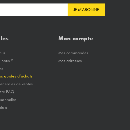
JE M'ABONNE
iles
Mon compte
ous
Mes commandes
-nous ?
Mes adresses
ns
os guides d’achats
énérales de ventes
otre FAQ
sonnelles
lois