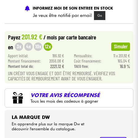
INFORMEZ MOI DE SON ENTREE EN STOCK
Câbles & Access.
Je veux être notifié par email
Go
HiFi
201.92 €
Payez
/ mois
par carte bancaire
3x
4x
10x
12x
en
Simuler
Packs
Apport initial:
186.92 €
Mensualités:
11 x 201.92 €
Montant financement:
2056.08 €
Coût financement:
165.04 €
Voir nos marques
Montant total dù:
2221.12 €
TAEG fixe:
16.9 %
UN CRÉDIT VOUS ENGAGE ET DOIT ÊTRE REMBOURSÉ. VÉRIFIEZ VOS
CAPACITÉS DE REMBOURSEMENT AVANT DE VOUS ENGAGER.
VOTRE AVIS RÉCOMPENSÉ
Tous les mois des cadeaux à gagner
LA MARQUE DW
En apprendre plus sur la marque Dw et
découvrir l'ensemble du catalogue.