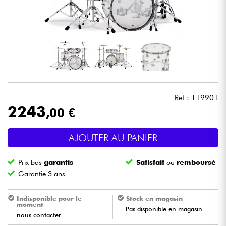
Casques
Micros & HF
DJ
Sono
Ref : 119901
2243
,00 €
Eclairage
AJOUTER AU PANIER
Batteries & Percu
Prix bas
garantis
Satisfait
ou
remboursé
Vents
Garantie 3 ans
Violons & Quatuor
Indisponible pour le
Stock en magasin
moment
Pas disponible en magasin
nous contacter
Eveil Musical