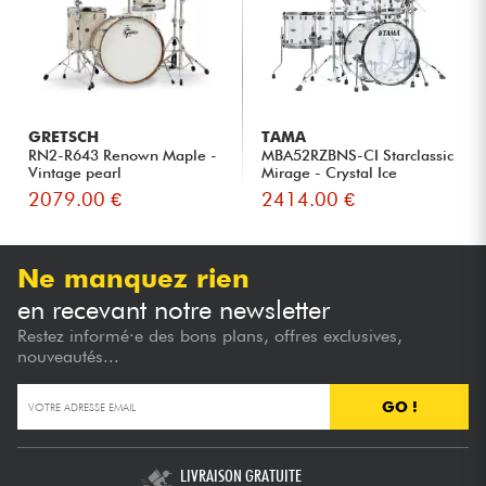
GRETSCH
TAMA
RN2-R643 Renown Maple -
MBA52RZBNS-CI Starclassic
Vintage pearl
Mirage - Crystal Ice
2079.00 €
2414.00 €
Ne manquez rien
en recevant notre newsletter
Restez informé·e des bons plans, offres exclusives,
nouveautés...
GO !
LIVRAISON GRATUITE