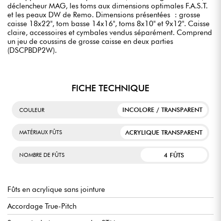
déclencheur MAG, les toms aux dimensions optimales F.A.S.T.
et les peaux DW de Remo. Dimensions présentées : grosse
caisse 18x22", tom basse 14x16", toms 8x10" et 9x12". Caisse
claire, accessoires et cymbales vendus séparément. Comprend
un jeu de coussins de grosse caisse en deux parties
(DSCPBDP2W).
FICHE TECHNIQUE
INCOLORE / TRANSPARENT
COULEUR
ACRYLIQUE TRANSPARENT
MATÉRIAUX FÛTS
4 FÛTS
NOMBRE DE FÛTS
Fûts en acrylique sans jointure
Accordage True-Pitch