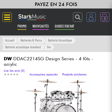
PAYEZ EN 24 FOIS
0
PROMO
NOUVEAUTÉS
GUIDES D'ACHAT
Langue
Accueil
Batteries & Percu
Batterie Acoustique
Batterie acoustique standard
Dw
Guitares & Basses
DW
DDAC2214SG Design Series - 4 fûts -
acrylic
Amplis & Effets
Lire les avis (0)
★
★
★
★
★
★
★
★
★
★
Accessoires associés
Produits similaires
Claviers & Pianos
Synthés & Sampleurs
Home Studio