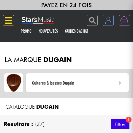
PAYEZ EN 24 FOIS
0
PROMO
NOUVEAUTÉS
GUIDES D'ACHAT
Langue
LA MARQUE
DUGAIN
Guitares & Basses
Amplis & Effets
Guitares & basses
Dugain
Claviers & Pianos
CATALOGUE
DUGAIN
Synthés & Sampleurs
1
Home Studio
Resultats :
(27)
Filtrer