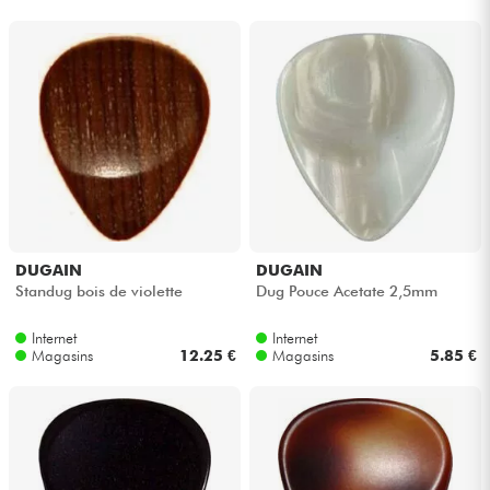
Casques
Micros & HF
DJ
Sono
Eclairage
DUGAIN
DUGAIN
Standug bois de violette
Dug Pouce Acetate 2,5mm
Batteries & Percu
Internet
Internet
Magasins
12.25 €
Magasins
5.85 €
Vents
Violons & Quatuor
Eveil Musical