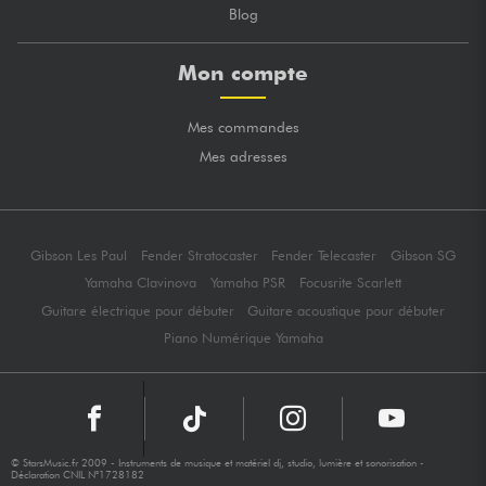
Blog
Mon compte
Mes commandes
Mes adresses
Gibson Les Paul
Fender Stratocaster
Fender Telecaster
Gibson SG
Yamaha Clavinova
Yamaha PSR
Focusrite Scarlett
Guitare électrique pour débuter
Guitare acoustique pour débuter
Piano Numérique Yamaha
© StarsMusic.fr 2009 - Instruments de musique et matériel dj, studio, lumière et sonorisation -
Déclaration CNIL N°1728182