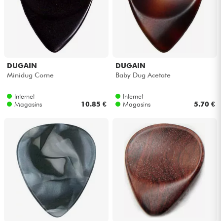
Câbles & Access.
HiFi
DUGAIN
DUGAIN
Minidug Corne
Baby Dug Acetate
Packs
Internet
Internet
Voir nos marques
Magasins
10.85 €
Magasins
5.70 €