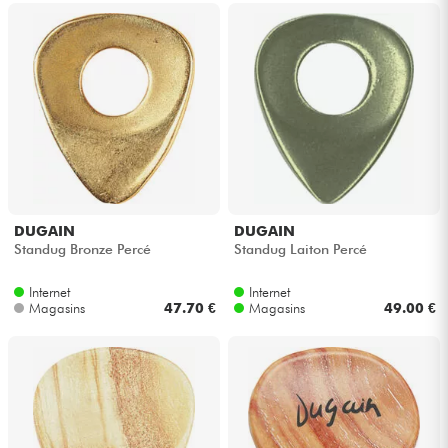
DUGAIN
DUGAIN
Standug Bronze Percé
Standug Laiton Percé
Internet
Internet
Magasins
47.70 €
Magasins
49.00 €