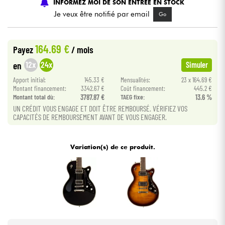
INFORMEZ MOI DE SON ENTREE EN STOCK
Je veux être notifié par email
Go
Câbles & Access.
164.69 €
Payez
/ mois
HiFi
12x
24x
en
Simuler
Packs
Apport initial:
145.33 €
Mensualités:
23 x 164.69 €
Montant financement:
3342.67 €
Coût financement:
445.2 €
Montant total dù:
3787.87 €
TAEG fixe:
13.6 %
Voir nos marques
UN CRÉDIT VOUS ENGAGE ET DOIT ÊTRE REMBOURSÉ. VÉRIFIEZ VOS
CAPACITÉS DE REMBOURSEMENT AVANT DE VOUS ENGAGER.
Variation(s) de ce produit.