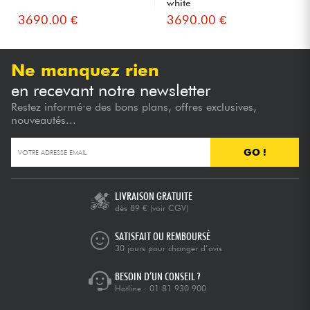
white
3690.00 €
3690.00 €
Ne manquez rien
en recevant notre newsletter
Restez informé·e des bons plans, offres exclusives,
nouveautés...
GO !
LIVRAISON GRATUITE
dès 89 €
(voir CGV)
SATISFAIT OU REMBOURSÉ
30 jours pour changer d’avis
BESOIN D’UN CONSEIL ?
Hotline :
01 81 930 900