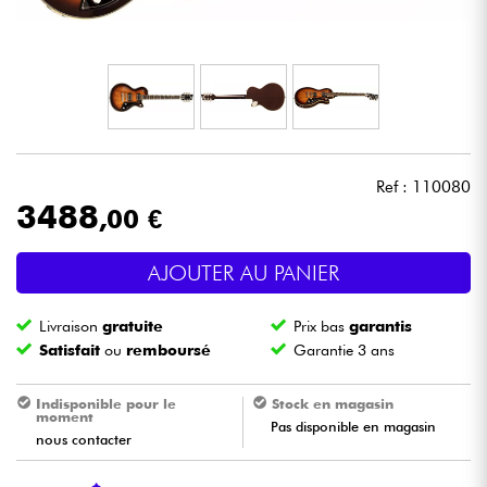
Casques
Micros & HF
DJ
Ref : 110080
Sono
3488
,00 €
Eclairage
AJOUTER AU PANIER
Batteries & Percu
Livraison
gratuite
Prix bas
garantis
Satisfait
ou
remboursé
Garantie 3 ans
Vents
Indisponible pour le
Stock en magasin
moment
Violons & Quatuor
Pas disponible en magasin
nous contacter
Eveil Musical