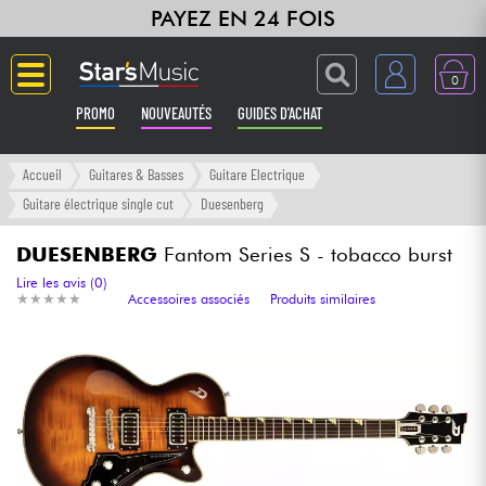
PAYEZ EN 24 FOIS
0
PROMO
NOUVEAUTÉS
GUIDES D'ACHAT
Langue
Accueil
Guitares & Basses
Guitare Electrique
Guitare électrique single cut
Duesenberg
Guitares & Basses
DUESENBERG
Fantom Series S - tobacco burst
Amplis & Effets
Lire les avis (0)
★
★
★
★
★
★
★
★
★
★
Accessoires associés
Produits similaires
Claviers & Pianos
Synthés & Sampleurs
Home Studio