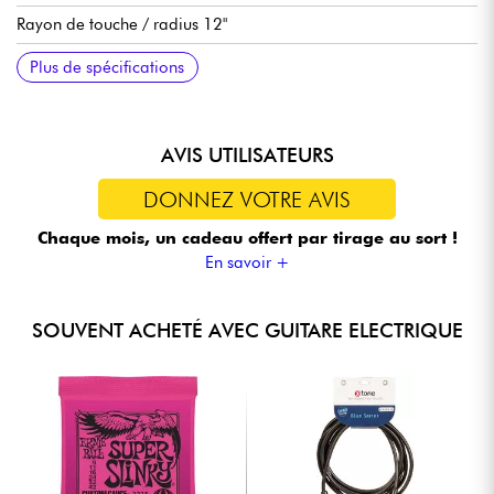
Rayon de touche / radius 12"
Largeur manche 1e frette 42,5 mm (1,67")
Micros double-bobinage Duesenberg Grand Vintage II Alnico
Volume général
Volume micro manche
Tonalité générale
Sélecteur micros 3x positions
Chevalet Duesenberg avec pontets en acier
Cordier Duesenberg
Mécaniques bain d'huile Duesenberg Z
Finition brillant
Vendue avec étui Duesenberg
Tirants de cordes recommandés 10.46
Plus de spécifications
II
AVIS UTILISATEURS
DONNEZ VOTRE AVIS
Chaque mois, un cadeau offert
par tirage au sort !
En savoir +
SOUVENT ACHETÉ AVEC GUITARE ELECTRIQUE