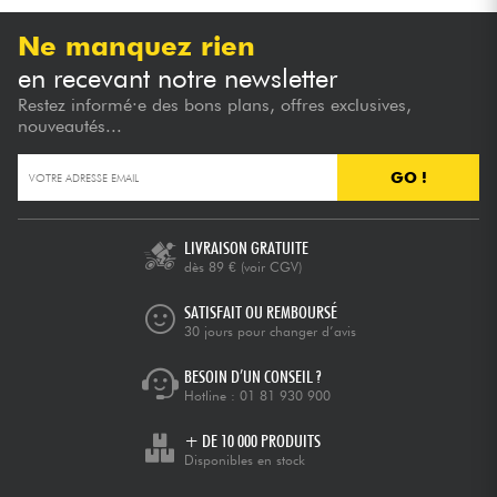
Ne manquez rien
en recevant notre newsletter
Restez informé·e des bons plans, offres exclusives,
nouveautés...
GO !
LIVRAISON GRATUITE
dès 89 €
(voir CGV)
SATISFAIT OU REMBOURSÉ
30 jours pour changer d’avis
BESOIN D’UN CONSEIL ?
Hotline :
01 81 930 900
+ DE 10 000 PRODUITS
Disponibles en stock