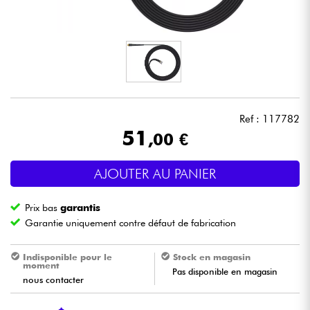
Casques
Micros & HF
DJ
Ref : 117782
Sono
51
,00 €
Eclairage
AJOUTER AU PANIER
Batteries & Percu
Prix bas
garantis
Garantie uniquement contre défaut de fabrication
Vents
Indisponible pour le
Stock en magasin
moment
Violons & Quatuor
Pas disponible en magasin
nous contacter
Eveil Musical