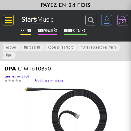
PAYEZ EN 24 FOIS
0
PROMO
NOUVEAUTÉS
GUIDES D'ACHAT
Langue
Accueil
Micros & HF
Accessoires Micro
Autres accessoires micro
Dpa
Guitares & Basses
DPA
C M1610B90
Amplis & Effets
Lire les avis (0)
★
★
★
★
★
★
★
★
★
★
Produits similaires
Claviers & Pianos
Synthés & Sampleurs
Home Studio