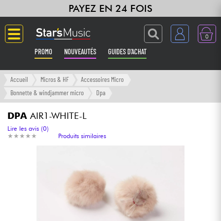
PAYEZ EN 24 FOIS
0
PROMO
NOUVEAUTÉS
GUIDES D'ACHAT
Langue
Accueil
Micros & HF
Accessoires Micro
Bonnette & windjammer micro
Dpa
Guitares & Basses
DPA
AIR1-WHITE-L
Amplis & Effets
Lire les avis (0)
★
★
★
★
★
★
★
★
★
★
Produits similaires
Claviers & Pianos
Synthés & Sampleurs
Home Studio