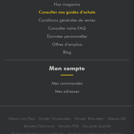
Nos magasins
Consulter nos guides d’achats
Conditions générales de ventes
Consulter notre FAQ
Données personnelles
Offres d’emplois
Blog
Mon compte
Mes commandes
Mes adresses
Gibson Les Paul
Fender Stratocaster
Fender Telecaster
Gibson SG
Yamaha Clavinova
Yamaha PSR
Focusrite Scarlett
Guitare électrique pour débuter
Guitare acoustique pour débuter