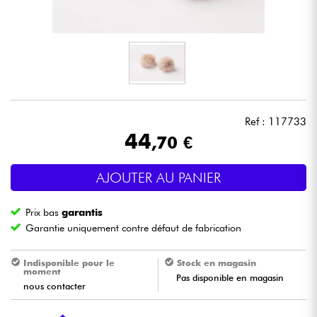
Casques
Micros & HF
DJ
Ref : 117733
Sono
44
,70 €
Eclairage
AJOUTER AU PANIER
Batteries & Percu
Prix bas
garantis
Garantie uniquement contre défaut de fabrication
Vents
Indisponible pour le
Stock en magasin
moment
Violons & Quatuor
Pas disponible en magasin
nous contacter
Eveil Musical