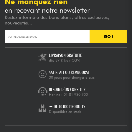
Ne manquez rien
en recevant notre newsletter
Restez informé·e des bons plans, offres exclusives,
nouveautés...
GO !
LIVRAISON GRATUITE
dès 89 €
(voir CGV)
SATISFAIT OU REMBOURSÉ
30 jours pour changer d’avis
BESOIN D’UN CONSEIL ?
Hotline :
01 81 930 900
+ DE 10 000 PRODUITS
Disponibles en stock