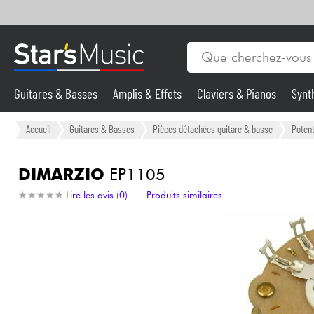
Guitares & Basses
Amplis & Effets
Claviers & Pianos
Synt
Vents
Guitares & Basses
Accueil
Guitares & Basses
Pièces détachées guitare & basse
Poten
Synthés & Sampleurs
DIMARZIO
EP1105
★
★
★
★
★
★
★
★
★
★
Lire les avis (0)
Produits similaires
Micros & HF
Eclairage
Violons & Quatuor