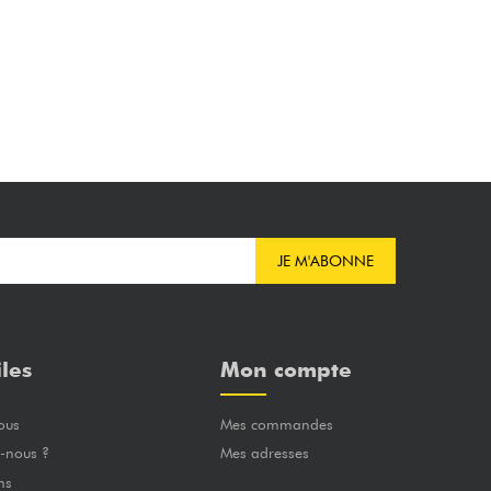
JE M'ABONNE
iles
Mon compte
ous
Mes commandes
-nous ?
Mes adresses
ns