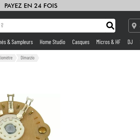
PAYEZ EN 24 FOIS
hés & Sampleurs
Home Studio
Casques
Micros & HF
DJ
Amplis & Effets
tiomètre
Dimarzio
Home Studio
DJ
Batteries & Percu
Eveil Musical