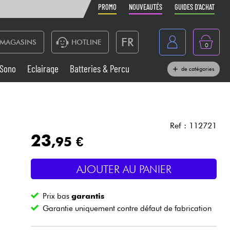
PROMO
NOUVEAUTÉS
GUIDES D'ACHAT
FR
MAGASINS
HOTLINE
0
Belgique
Sono
Eclairage
Batteries & Percu
de catégories
België
Claviers & Pianos
España
Casques
Deutschland
Ref : 112721
23
,95 €
Nederland
Sono
English
AJOUTER AU PANIER
Vents
Prix bas
garantis
Câbles & Access.
Garantie uniquement contre défaut de fabrication