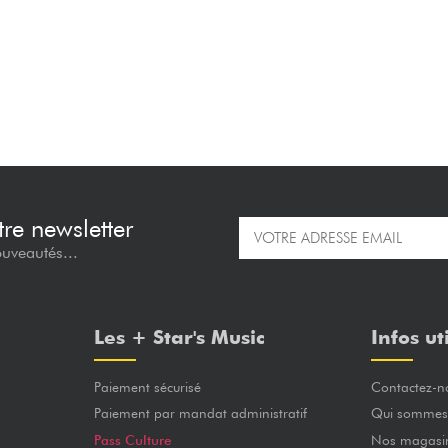
re newsletter
ouveautés...
Les + Star's Music
Infos ut
Paiement sécurisé
Contactez-n
Paiement par mandat administratif
Qui sommes
Pass Culture
Nos magasi