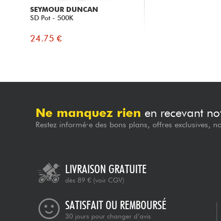
SEYMOUR DUNCAN
SD Pot - 500K
24.75 €
Ne manquez rien
en recevant not
Restez informé·e des bons plans, offres exclusives, n
LIVRAISON GRATUITE
dès 89 €
(voir CGV)
SATISFAIT OU REMBOURSÉ
30 jours pour changer d’avis