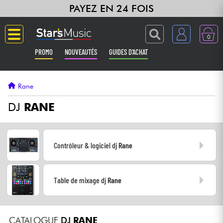
PAYEZ EN 24 FOIS
0
PROMO
NOUVEAUTÉS
GUIDES D'ACHAT
Langue
Rane
Guitares & Basses
DJ
RANE
Amplis & Effets
Contrôleur & logiciel dj
Rane
Claviers & Pianos
Table de mixage dj
Rane
Synthés & Sampleurs
Home Studio
CATALOGUE
DJ
RANE