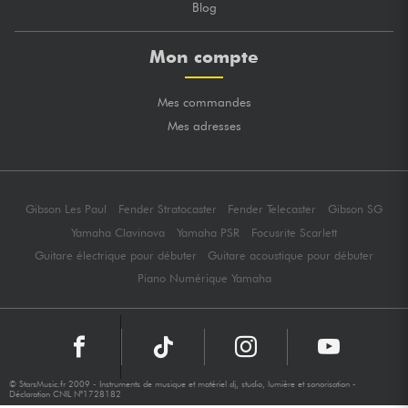
Blog
Mon compte
Mes commandes
Mes adresses
Gibson Les Paul
Fender Stratocaster
Fender Telecaster
Gibson SG
Yamaha Clavinova
Yamaha PSR
Focusrite Scarlett
Guitare électrique pour débuter
Guitare acoustique pour débuter
Piano Numérique Yamaha
© StarsMusic.fr 2009 - Instruments de musique et matériel dj, studio, lumière et sonorisation -
Déclaration CNIL N°1728182