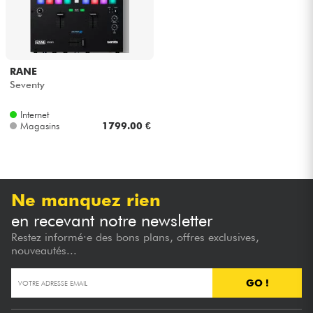
RANE
Seventy
Internet
Magasins
1799.00 €
Ne manquez rien
en recevant notre newsletter
Restez informé·e des bons plans, offres exclusives,
nouveautés...
GO !