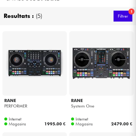
Casques
1
Resultats :
(5)
Filtrer
Micros & HF
DJ
Sono
Eclairage
Batteries & Percu
RANE
RANE
Vents
PERFORMER
System One
Violons & Quatuor
Internet
Internet
Magasins
1995.00 €
Magasins
2479.00 €
Eveil Musical