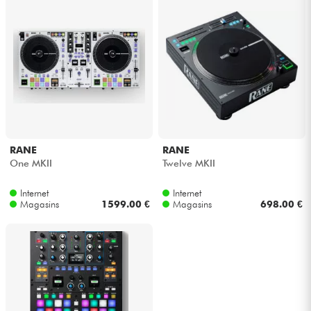
Câbles & Access.
HiFi
Packs
Voir nos marques
RANE
RANE
One MKII
Twelve MKII
Internet
Internet
Magasins
1599.00 €
Magasins
698.00 €