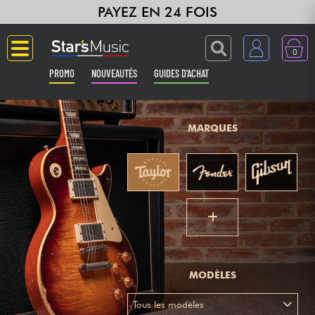
PAYEZ EN 24 FOIS
0
PROMO
NOUVEAUTÉS
GUIDES D'ACHAT
Langue
MARQUES
Guitares & Basses
Amplis & Effets
Claviers & Pianos
Synthés & Sampleurs
MODÈLES
Home Studio
Tous les modèles