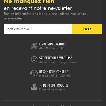
Ne manquez rien
en recevant notre newsletter
Restez informé·e des bons plans, offres exclusives,
nouveautés...
GO !
LIVRAISON GRATUITE
dès 89 €
(voir CGV)
SATISFAIT OU REMBOURSÉ
30 jours pour changer d’avis
BESOIN D’UN CONSEIL ?
Hotline :
01 81 930 900
+ DE 10 000 PRODUITS
Disponibles en stock