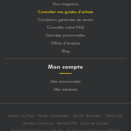
Nos magasins
Consulter nos guides d’achats
Conditions générales de ventes
Consulter notre FAQ
Données personnelles
Offres d’emplois
Blog
Mon compte
Mes commandes
Mes adresses
Gibson Les Paul
Fender Stratocaster
Fender Telecaster
Gibson SG
Yamaha Clavinova
Yamaha PSR
Focusrite Scarlett
Guitare électrique pour débuter
Guitare acoustique pour débuter