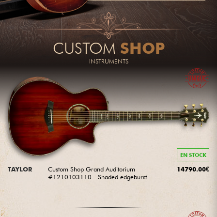
Casques
Micros & HF
CUSTOM
SHOP
DJ
INSTRUMENTS
Sono
Eclairage
Batteries & Percu
EN STOCK
Vents
TAYLOR
Custom Shop Grand Auditorium
14790.00€
#1210103110 - Shaded edgeburst
Violons & Quatuor
Eveil Musical