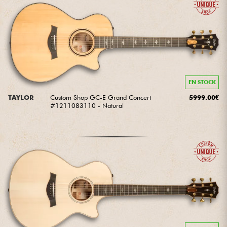
Câbles & Access.
HiFi
Packs
EN STOCK
TAYLOR
Custom Shop GC-E Grand Concert
5999.00€
Voir nos marques
#1211083110 - Natural