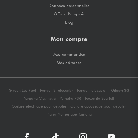
Données personnelles
Offres d’emplois
Blog
Mon compte
Mes commandes
Mes adresses
Gibson Les Paul
Fender Stratocaster
Fender Telecaster
Gibson SG
Yamaha Clavinova
Yamaha PSR
Focusrite Scarlett
Guitare électrique pour débuter
Guitare acoustique pour débuter
Piano Numérique Yamaha