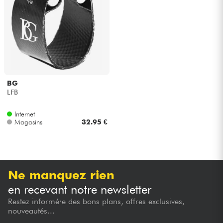
Casques
Micros & HF
DJ
BG
Sono
LFB
Internet
Eclairage
Magasins
32.95 €
Batteries & Percu
Vents
Ne manquez rien
en recevant notre newsletter
Violons & Quatuor
Restez informé·e des bons plans, offres exclusives,
nouveautés...
Eveil Musical