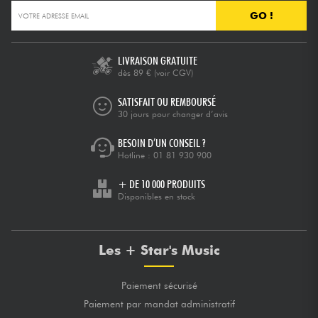
GO !
Câbles & Access.
LIVRAISON GRATUITE
HiFi
dès 89 €
(voir CGV)
SATISFAIT OU REMBOURSÉ
Packs
30 jours pour changer d’avis
BESOIN D’UN CONSEIL ?
Voir nos marques
Hotline :
01 81 930 900
+ DE 10 000 PRODUITS
Disponibles en stock
Les + Star's Music
Paiement sécurisé
Paiement par mandat administratif