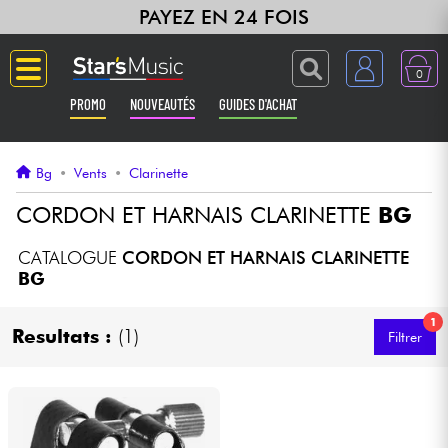
PAYEZ EN 24 FOIS
0
PROMO
NOUVEAUTÉS
GUIDES D'ACHAT
Langue
Bg
•
Vents
•
Clarinette
Guitares & Basses
CORDON ET HARNAIS CLARINETTE
BG
Amplis & Effets
CATALOGUE
CORDON ET HARNAIS CLARINETTE
BG
Claviers & Pianos
1
Resultats :
(1)
Filtrer
Synthés & Sampleurs
Home Studio