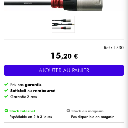
Casques
Micros & HF
DJ
Ref : 1730
Sono
15
,20 €
Eclairage
AJOUTER AU PANIER
Batteries & Percu
Prix bas
garantis
Satisfait
ou
remboursé
Vents
Garantie 3 ans
Stock Internet
Stock en magasin
Violons & Quatuor
Expédiable en 2 à 3 jours
Pas disponible en magasin
Eveil Musical