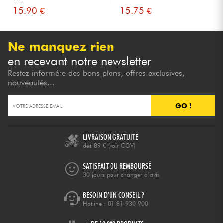
15.90 €
15.75 €
Ne manquez rien
en recevant notre newsletter
Restez informé·e des bons plans, offres exclusives,
nouveautés...
GO !
LIVRAISON GRATUITE
dès 89 €
(voir CGV)
SATISFAIT OU REMBOURSÉ
30 jours pour changer d’avis
BESOIN D’UN CONSEIL ?
Hotline :
01 81 930 900