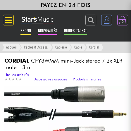
PAYEZ EN 24 FOIS
0
PROMO
NOUVEAUTÉS
GUIDES D'ACHAT
Langue
Accueil
Câbles & Access.
Câblerie
Câble
Cordial
Guitares & Basses
CORDIAL
CFY3WMM mini-Jack stereo / 2x XLR
male - 3m
Amplis & Effets
Lire les avis (0)
★
★
★
★
★
★
★
★
★
★
Accessoires associés
Produits similaires
Claviers & Pianos
Synthés & Sampleurs
Home Studio