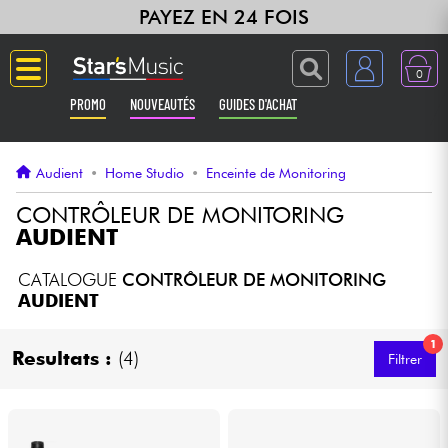
PAYEZ EN 24 FOIS
0
PROMO
NOUVEAUTÉS
GUIDES D'ACHAT
Langue
Audient
•
Home Studio
•
Enceinte de Monitoring
Guitares & Basses
CONTRÔLEUR DE MONITORING
AUDIENT
Amplis & Effets
CATALOGUE
CONTRÔLEUR DE MONITORING
AUDIENT
Claviers & Pianos
1
Resultats :
(4)
Filtrer
Synthés & Sampleurs
Home Studio