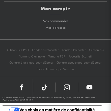
Mon compte
Mes commandes
Mes adresses
Gibson Les Paul
Fender Stratocaster
Fender Telecaster
Gibson SG
Yamaha Clavinova
Yamaha PSR
Focusrite Scarlett
Guitare électrique pour débuter
Guitare acoustique pour débuter
Piano Numérique Yamaha
© StarsMusic.fr 2009 - Instruments de musique et matériel dj, studio, lumière et sonorisation -
Déclaration CNIL N°1728182
Vos choix en matière de confidentialité