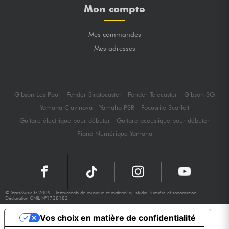
Mon compte
Mes commandes
Mes adresses
Gibson Les Paul
Fender Stratocaster
Fender Telecaster
Gibson SG
Yamaha Clavinova
Yamaha PSR
Focusrite Scarlett
Guitare électrique pour débuter
Guitare acoustique pour débuter
Piano Numérique Yamaha
© StarsMusic.fr 2009 - Instruments de musique et matériel dj, studio, lumière et sonorisation -
Déclaration CNIL N°1728182
Vos choix en matière de confidentialité