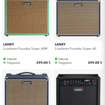
Casques
Micros & HF
DJ
Sono
LANEY
LANEY
Lionheart Foundry Super 60W
Lionheart Foundry Super 60
Eclairage
Internet
Internet
Magasins
399.00 €
Magasins
399.00 €
Batteries & Percu
Vents
Violons & Quatuor
Eveil Musical