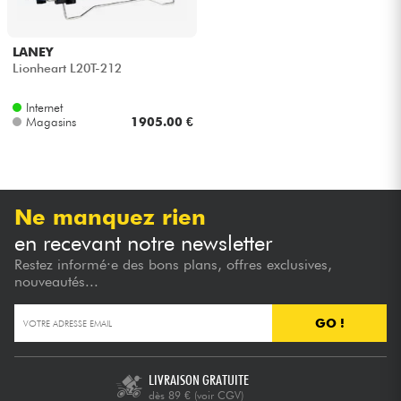
LANEY
Lionheart L20T-212
Internet
Magasins
1905.00 €
Ne manquez rien
en recevant notre newsletter
Restez informé·e des bons plans, offres exclusives,
nouveautés...
GO !
LIVRAISON GRATUITE
dès 89 €
(voir CGV)