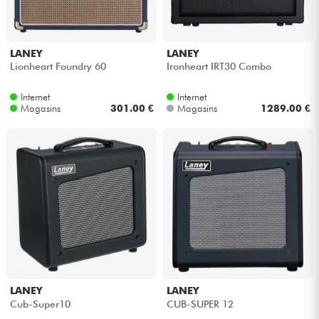
Câbles & Access.
LANEY
LANEY
Lionheart Foundry 60
Ironheart IRT30 Combo
HiFi
Internet
Internet
Magasins
301.00 €
Magasins
1289.00 €
Packs
Voir nos marques
LANEY
LANEY
Cub-Super10
CUB-SUPER 12