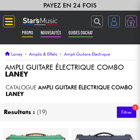
PAYEZ EN 24 FOIS
0
PROMO
NOUVEAUTÉS
GUIDES D'ACHAT
Langue
Laney
•
Amplis & Effets
•
Ampli Guitare Electrique
Guitares & Basses
AMPLI GUITARE ÉLECTRIQUE COMBO
LANEY
Amplis & Effets
CATALOGUE
AMPLI GUITARE ÉLECTRIQUE COMBO
LANEY
Claviers & Pianos
1
Resultats :
(19)
Filtrer
Synthés & Sampleurs
Home Studio