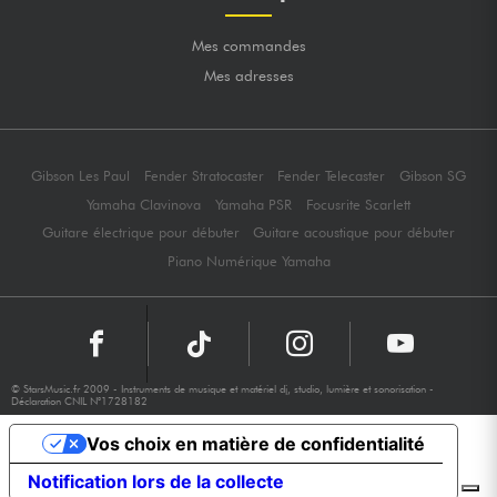
Mes commandes
Mes adresses
Gibson Les Paul
Fender Stratocaster
Fender Telecaster
Gibson SG
Yamaha Clavinova
Yamaha PSR
Focusrite Scarlett
Guitare électrique pour débuter
Guitare acoustique pour débuter
Piano Numérique Yamaha
© StarsMusic.fr 2009 - Instruments de musique et matériel dj, studio, lumière et sonorisation -
Déclaration CNIL N°1728182
Vos choix en matière de confidentialité
Notification lors de la collecte