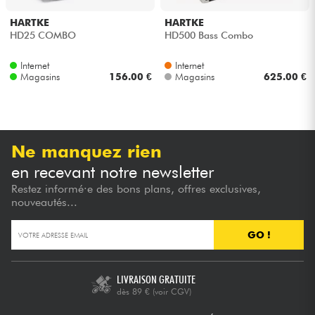
HARTKE
HARTKE
Câbles & Access.
HD25 COMBO
HD500 Bass Combo
Internet
Internet
HiFi
Magasins
156.00 €
Magasins
625.00 €
Packs
Voir nos marques
Ne manquez rien
en recevant notre newsletter
Restez informé·e des bons plans, offres exclusives,
nouveautés...
GO !
LIVRAISON GRATUITE
dès 89 €
(voir CGV)