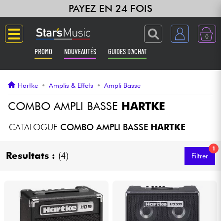
PAYEZ EN 24 FOIS
0
PROMO
NOUVEAUTÉS
GUIDES D'ACHAT
Langue
Hartke
•
Amplis & Effets
•
Ampli Basse
Guitares & Basses
COMBO AMPLI BASSE
HARTKE
Amplis & Effets
CATALOGUE
COMBO AMPLI BASSE
HARTKE
1
Claviers & Pianos
Resultats :
(4)
Filtrer
Synthés & Sampleurs
Home Studio