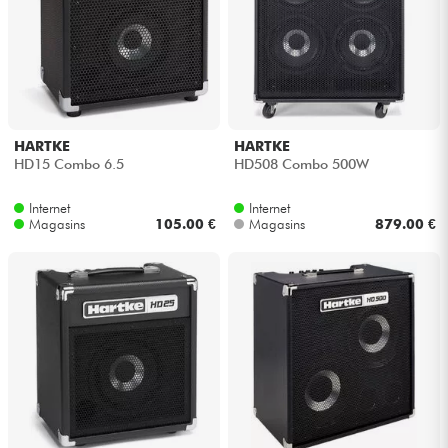
Casques
Micros & HF
DJ
HARTKE
HARTKE
HD15 Combo 6.5
HD508 Combo 500W
Sono
Internet
Internet
Magasins
105.00 €
Magasins
879.00 €
Eclairage
Batteries & Percu
Vents
Violons & Quatuor
Eveil Musical