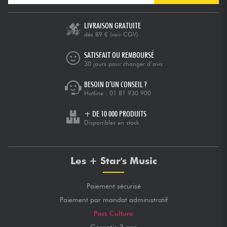
Câbles & Access.
LIVRAISON GRATUITE
dès 89 €
(voir CGV)
HiFi
SATISFAIT OU REMBOURSÉ
30 jours pour changer d’avis
Packs
BESOIN D’UN CONSEIL ?
Hotline :
01 81 930 900
Voir nos marques
+ DE 10 000 PRODUITS
Disponibles en stock
Les + Star's Music
Paiement sécurisé
Paiement par mandat administratif
Pass Culture
Garantie 3 ans