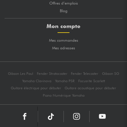
Offres d’emplois
Blog
Mon compte
Mes commandes
Mes adresses
Gibson Les Paul
Fender Stratocaster
Fender Telecaster
Gibson SG
Yamaha Clavinova
Yamaha PSR
Focusrite Scarlett
Guitare électrique pour débuter
Guitare acoustique pour débuter
Piano Numérique Yamaha