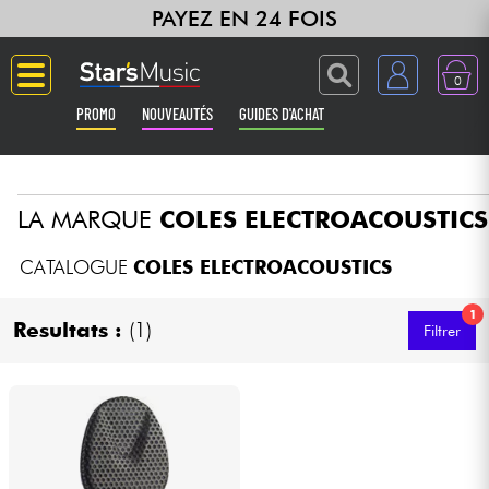
PAYEZ EN 24 FOIS
0
PROMO
NOUVEAUTÉS
GUIDES D'ACHAT
Langue
LA MARQUE
COLES ELECTROACOUSTICS
Guitares & Basses
CATALOGUE
COLES ELECTROACOUSTICS
Amplis & Effets
1
Resultats :
(1)
Filtrer
Claviers & Pianos
Synthés & Sampleurs
Home Studio