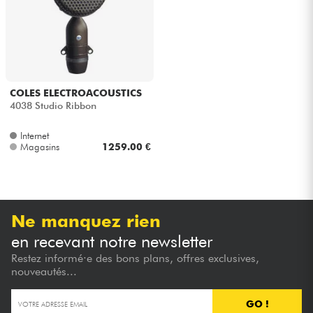
Casques
Micros & HF
DJ
COLES ELECTROACOUSTICS
4038 Studio Ribbon
Sono
Internet
Magasins
1259.00 €
Eclairage
Batteries & Percu
Ne manquez rien
Vents
en recevant notre newsletter
Restez informé·e des bons plans, offres exclusives,
nouveautés...
Violons & Quatuor
GO !
Eveil Musical