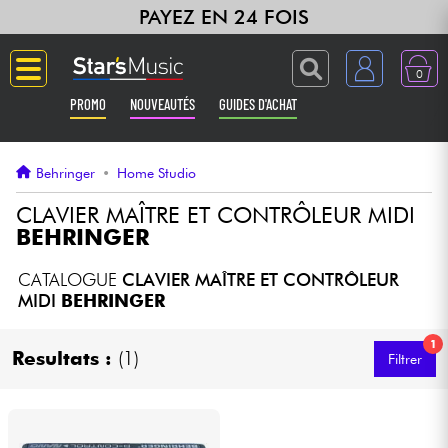
PAYEZ EN 24 FOIS
0
PROMO
NOUVEAUTÉS
GUIDES D'ACHAT
Langue
Behringer
•
Home Studio
Guitares & Basses
CLAVIER MAÎTRE ET CONTRÔLEUR MIDI
BEHRINGER
Amplis & Effets
CATALOGUE
CLAVIER MAÎTRE ET CONTRÔLEUR
MIDI
BEHRINGER
Claviers & Pianos
1
Resultats :
(1)
Filtrer
Synthés & Sampleurs
Home Studio