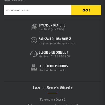
GO !
Câbles & Access.
HiFi
LIVRAISON GRATUITE
dès 89 €
(voir CGV)
Packs
SATISFAIT OU REMBOURSÉ
30 jours pour changer d’avis
Voir nos marques
BESOIN D’UN CONSEIL ?
Hotline :
01 81 930 900
+ DE 10 000 PRODUITS
Disponibles en stock
Les + Star's Music
Paiement sécurisé