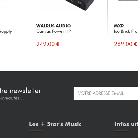
WALRUS AUDIO
MXR
Supply
Canvas Power HP
Iso Brick Pro
249.00 €
269.00 €
re newsletter
ouveautés...
Les + Star's Music
Infos ut