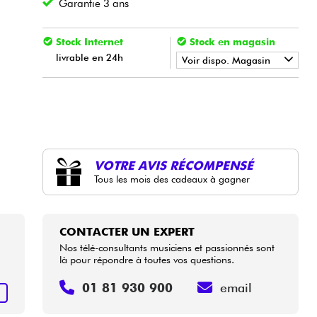
Garantie 3 ans
Stock Internet
Stock en magasin
livrable en 24h
Voir dispo. Magasin
•
LA PÉDALE BY
Star
'
S
Music
•
Star
'
S
Music
BORDEAUX
•
Star
'
S
Music
BRUGES
VOTRE AVIS RÉCOMPENSÉ
•
Tous les mois des cadeaux à gagner
Star
'
S
Music
BRUXELLES
CONTACTER UN EXPERT
Nos télé-consultants musiciens et passionnés sont
là pour répondre à toutes vos questions.
01 81 930 900
email
+