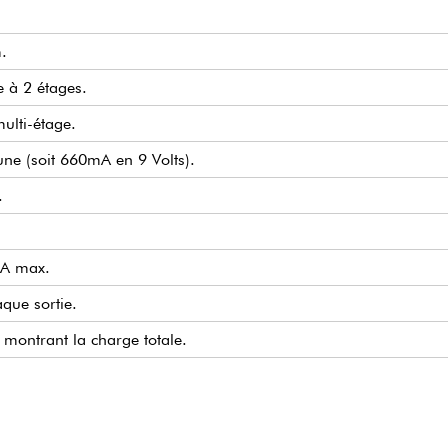
.
 à 2 étages.
multi-étage.
une (soit 660mA en 9 Volts).
.
 2A max.
que sortie.
é montrant la charge totale.
AC.
de 48 Watts.
altrain et Temple Audio inclus.
our montage sur Pedaltrain sans perçage.
8 (bientôt disponibles) ou tout autre produit alimenté en 24 Vol
logne.