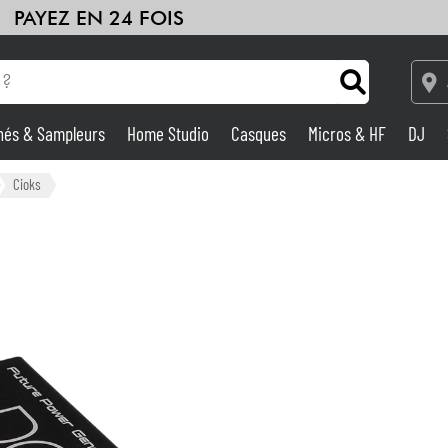
PAYEZ EN 24 FOIS
hés & Sampleurs
Home Studio
Casques
Micros & HF
DJ
Amplis & Effets
Cioks
Home Studio
DJ
Batteries & Percu
Eveil Musical