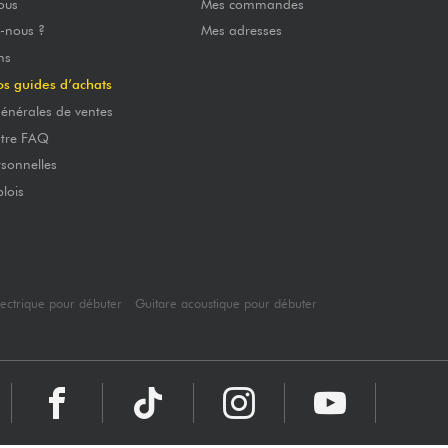
ous
Mes commandes
-nous ?
Mes adresses
ns
os guides d’achats
énérales de ventes
otre FAQ
sonnelles
lois
lectrique pour débuter
Guitare acoustique pour débuter