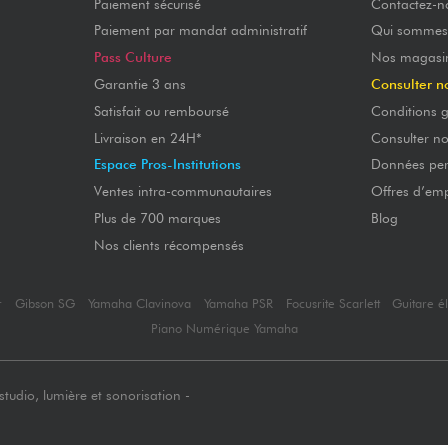
Paiement sécurisé
Contactez-n
Paiement par mandat administratif
Qui sommes
Pass Culture
Nos magasi
Garantie 3 ans
Consulter n
Satisfait ou remboursé
Conditions g
Livraison en 24H*
Consulter n
Espace Pros-Institutions
Données per
Ventes intra-communautaires
Offres d’emp
Plus de 700 marques
Blog
Nos clients récompensés
r
Gibson SG
Yamaha Clavinova
Yamaha PSR
Focusrite Scarlett
Guitare é
Piano Numérique Yamaha
tudio, lumière et sonorisation -