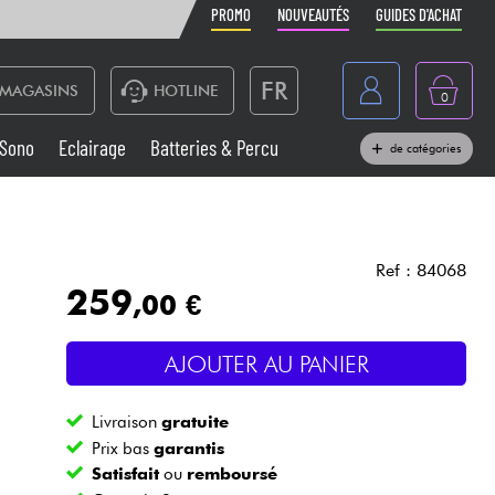
PROMO
NOUVEAUTÉS
GUIDES D'ACHAT
FR
MAGASINS
HOTLINE
0
Belgique
Sono
Eclairage
Batteries & Percu
de catégories
België
Claviers & Pianos
España
Casques
Deutschland
Ref : 84068
259
,00 €
Nederland
Sono
English
AJOUTER AU PANIER
Vents
Livraison
gratuite
Câbles & Access.
Prix bas
garantis
Satisfait
ou
remboursé