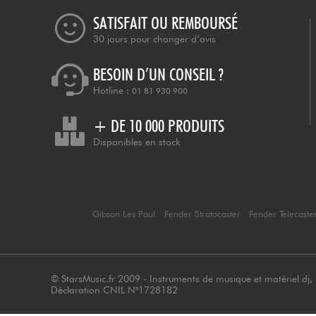
SATISFAIT OU REMBOURSÉ
30 jours pour changer d’avis
BESOIN D’UN CONSEIL ?
Hotline :
01 81 930 900
+ DE 10 000 PRODUITS
Disponibles en stock
Gibson Les Paul
Fender Stratocaster
Fender Telecaste
© StarsMusic.fr 2009 - Instruments de musique et matériel dj, s
Déclaration CNIL N°1728182