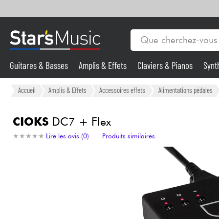
Guitares & Basses
Amplis & Effets
Claviers & Pianos
Synt
Vents
Guitares & Basses
Accueil
Amplis & Effets
Accessoires effets
Alimentations pédales
Synthés & Sampleurs
CIOKS
DC7 + Flex
★
★
★
★
★
★
★
★
★
★
Lire les avis (0)
Produits similaires
Micros & HF
Eclairage
Violons & Quatuor