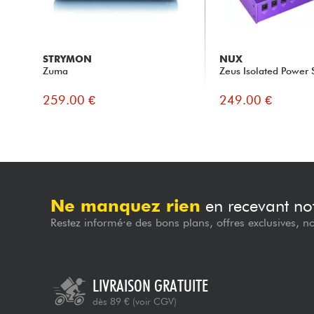
STRYMON
NUX
Zuma
Zeus Isolated Power 
259.00 €
249.00 €
Ne manquez rien
en recevant not
Restez informé·e des bons plans, offres exclusives, n
LIVRAISON GRATUITE
dès 89 €
(voir CGV)