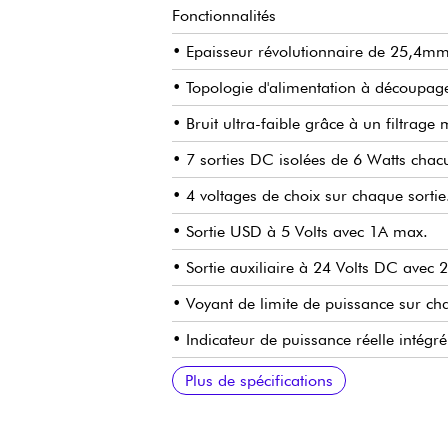
Fonctionnalités
• Epaisseur révolutionnaire de 25,4mm
• Topologie d'alimentation à découpage
• Bruit ultra-faible grâce à un filtrage 
• 7 sorties DC isolées de 6 Watts chac
• 4 voltages de choix sur chaque sortie
• Sortie USD à 5 Volts avec 1A max.
• Sortie auxiliaire à 24 Volts DC avec
• Voyant de limite de puissance sur cha
• Indicateur de puissance réelle intégr
• Voyant de surcharge globale.
• Entrée universelle de 90 à 265 Volts 
• Puissance de sortie totale maximale 
• Set de montage pour pedalboards Ped
• Compatible avec le GRIP de CIOKS p
• 12 adaptateurs Flex inclus.
• Extensible avec les CIOKS 4 et CIOKS 
• Poids : 500 grammes.
• Conçu au Denmark, assemblé en Po
Plus de spécifications