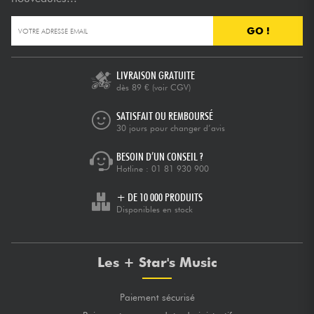
GO !
Câbles & Access.
HiFi
LIVRAISON GRATUITE
dès 89 €
(voir CGV)
Packs
SATISFAIT OU REMBOURSÉ
30 jours pour changer d’avis
Voir nos marques
BESOIN D’UN CONSEIL ?
Hotline :
01 81 930 900
+ DE 10 000 PRODUITS
Disponibles en stock
Les + Star's Music
Paiement sécurisé