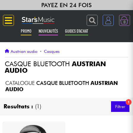
PAYEZ EN 24 FOIS
0
PROMO
NOUVEAUTÉS
GUIDES D'ACHAT
Langue
Austrian audio
•
Casques
Guitares & Basses
CASQUE BLUETOOTH
AUSTRIAN
AUDIO
Amplis & Effets
CATALOGUE
CASQUE BLUETOOTH
AUSTRIAN
AUDIO
Claviers & Pianos
1
Resultats :
(1)
Filtrer
Synthés & Sampleurs
Home Studio