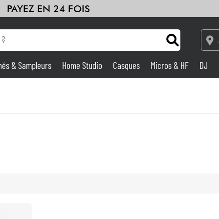
PAYEZ EN 24 FOIS
hés & Sampleurs
Home Studio
Casques
Micros & HF
DJ
Amplis & Effets
Home Studio
DJ
Batteries & Percu
Eveil Musical