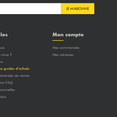
JE M'ABONNE
iles
Mon compte
ous
Mes commandes
-nous ?
Mes adresses
ns
os guides d’achats
énérales de ventes
otre FAQ
sonnelles
lois