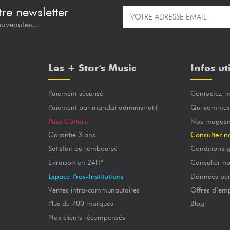
re newsletter
ouveautés...
Les + Star's Music
Infos ut
Paiement sécurisé
Contactez-n
Paiement par mandat administratif
Qui sommes
Pass Culture
Nos magasi
Garantie 3 ans
Consulter n
Satisfait ou remboursé
Conditions g
Livraison en 24H*
Consulter n
Espace Pros-Institutions
Données per
Ventes intra-communautaires
Offres d’emp
Plus de 700 marques
Blog
Nos clients récompensés