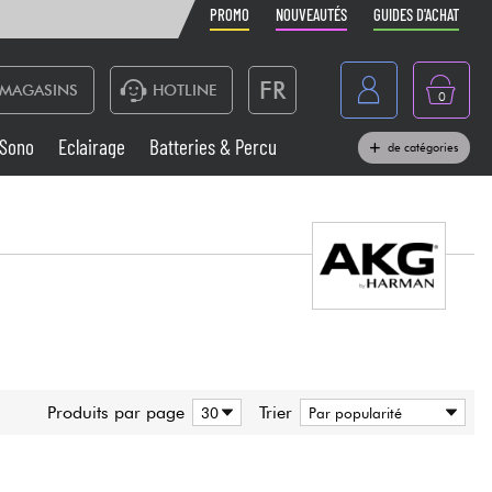
PROMO
NOUVEAUTÉS
GUIDES D'ACHAT
FR
MAGASINS
HOTLINE
0
Belgique
Sono
Eclairage
Batteries & Percu
de catégories
België
Claviers & Pianos
España
Casques
Deutschland
Nederland
Sono
English
Vents
Produits par page
Trier
Câbles & Access.