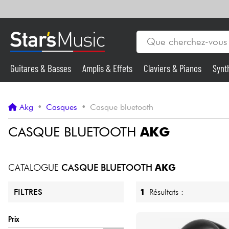
Guitares & Basses
Amplis & Effets
Claviers & Pianos
Synt
Vents
Guitares & Basses
Akg
•
Casques
•
Casque bluetooth
Synthés & Sampleurs
CASQUE BLUETOOTH
AKG
Micros & HF
CATALOGUE
CASQUE BLUETOOTH
AKG
Eclairage
1
Résultats :
FILTRES
Violons & Quatuor
Prix