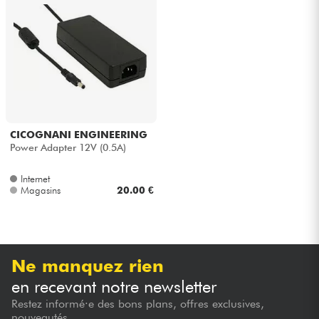
Casques
Micros & HF
DJ
Sono
CICOGNANI ENGINEERING
Power Adapter 12V (0.5A)
Eclairage
Internet
Magasins
20.00 €
Batteries & Percu
Vents
Ne manquez rien
Violons & Quatuor
en recevant notre newsletter
Restez informé·e des bons plans, offres exclusives,
Eveil Musical
nouveautés...