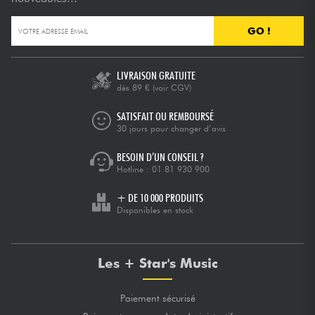
GO !
Câbles & Access.
HiFi
LIVRAISON GRATUITE
dès 89 €
(voir CGV)
Packs
SATISFAIT OU REMBOURSÉ
30 jours pour changer d’avis
Voir nos marques
BESOIN D’UN CONSEIL ?
Hotline :
01 81 930 900
+ DE 10 000 PRODUITS
Disponibles en stock
Les + Star's Music
Paiement sécurisé