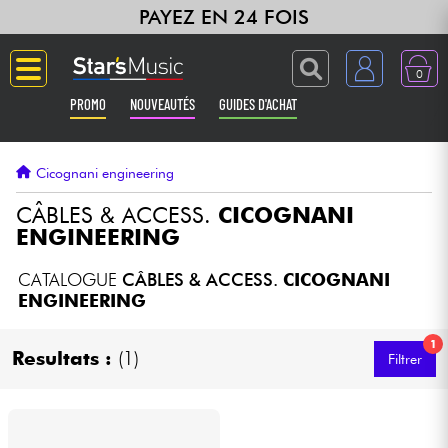
PAYEZ EN 24 FOIS
0
PROMO
NOUVEAUTÉS
GUIDES D'ACHAT
Langue
Cicognani engineering
Guitares & Basses
CÂBLES & ACCESS.
CICOGNANI
ENGINEERING
Amplis & Effets
CATALOGUE
CÂBLES & ACCESS.
CICOGNANI
ENGINEERING
Claviers & Pianos
1
Resultats :
(1)
Filtrer
Synthés & Sampleurs
Home Studio