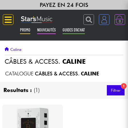
PAYEZ EN 24 FOIS
0
PROMO
NOUVEAUTÉS
GUIDES D'ACHAT
Langue
Caline
Guitares & Basses
CÂBLES & ACCESS.
CALINE
Amplis & Effets
CATALOGUE
CÂBLES & ACCESS.
CALINE
1
Claviers & Pianos
Resultats :
(1)
Filtrer
Synthés & Sampleurs
Home Studio