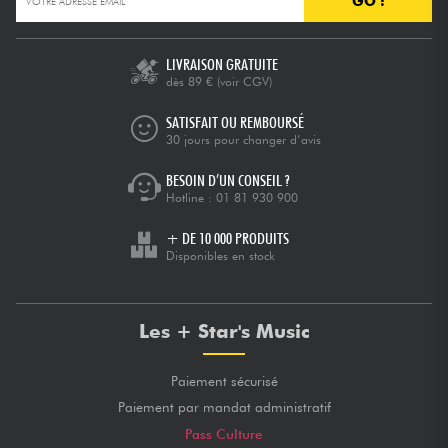
GO !
Câbles & Access.
LIVRAISON GRATUITE
dès 89 €
(voir CGV)
HiFi
SATISFAIT OU REMBOURSÉ
30 jours pour changer d’avis
Packs
BESOIN D’UN CONSEIL ?
Hotline :
01 81 930 900
Voir nos marques
+ DE 10 000 PRODUITS
Disponibles en stock
Les + Star's Music
Paiement sécurisé
Paiement par mandat administratif
Pass Culture