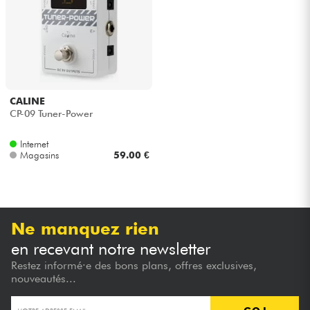
Casques
Micros & HF
DJ
CALINE
CP-09 Tuner-Power
Sono
Internet
Magasins
59.00 €
Eclairage
Batteries & Percu
Ne manquez rien
Vents
en recevant notre newsletter
Restez informé·e des bons plans, offres exclusives,
Violons & Quatuor
nouveautés...
Eveil Musical