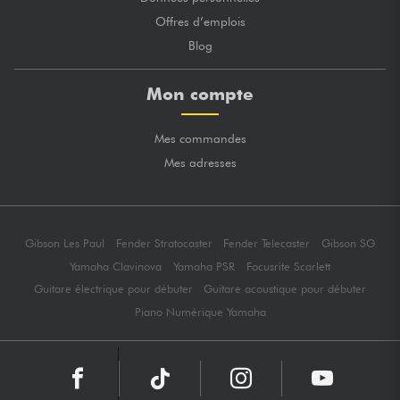
Offres d’emplois
Blog
Mon compte
Mes commandes
Mes adresses
Gibson Les Paul
Fender Stratocaster
Fender Telecaster
Gibson SG
Yamaha Clavinova
Yamaha PSR
Focusrite Scarlett
Guitare électrique pour débuter
Guitare acoustique pour débuter
Piano Numérique Yamaha