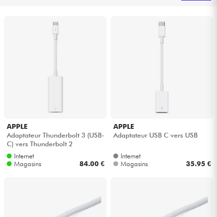
Casques
Micros & HF
DJ
Sono
Eclairage
APPLE
APPLE
Adaptateur Thunderbolt 3 (USB-
Adaptateur USB C vers USB
Batteries & Percu
C) vers Thunderbolt 2
Internet
Internet
Vents
Magasins
84.00 €
Magasins
35.95 €
Violons & Quatuor
Eveil Musical