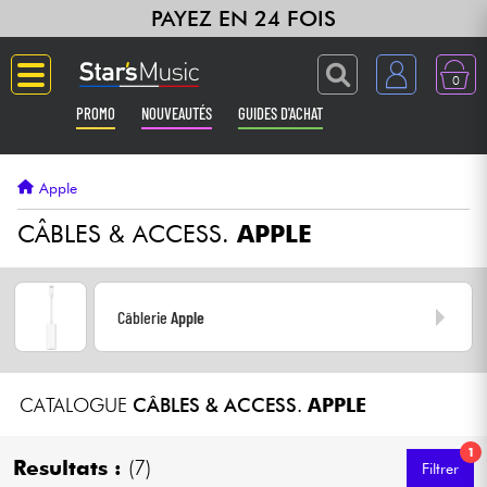
PAYEZ EN 24 FOIS
0
PROMO
NOUVEAUTÉS
GUIDES D'ACHAT
Langue
Apple
Guitares & Basses
CÂBLES & ACCESS.
APPLE
Amplis & Effets
Câblerie
Apple
Claviers & Pianos
Synthés & Sampleurs
CATALOGUE
CÂBLES & ACCESS.
APPLE
Home Studio
1
Resultats :
(7)
Filtrer