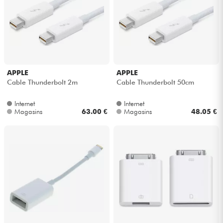
Câbles & Access.
HiFi
APPLE
APPLE
Packs
Cable Thunderbolt 2m
Cable Thunderbolt 50cm
Voir nos marques
Internet
Internet
Magasins
63.00 €
Magasins
48.05 €