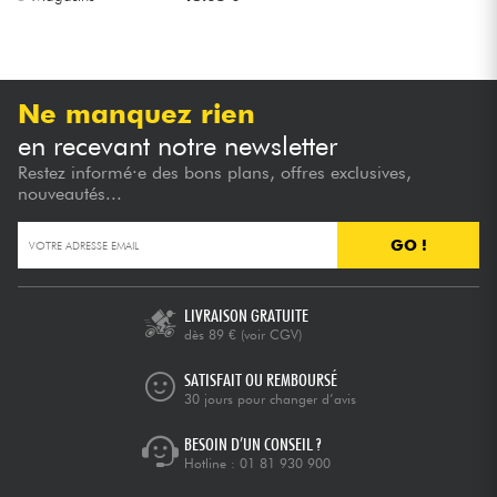
Ne manquez rien
en recevant notre newsletter
Restez informé·e des bons plans, offres exclusives,
nouveautés...
GO !
LIVRAISON GRATUITE
dès 89 €
(voir CGV)
SATISFAIT OU REMBOURSÉ
30 jours pour changer d’avis
BESOIN D’UN CONSEIL ?
Hotline :
01 81 930 900