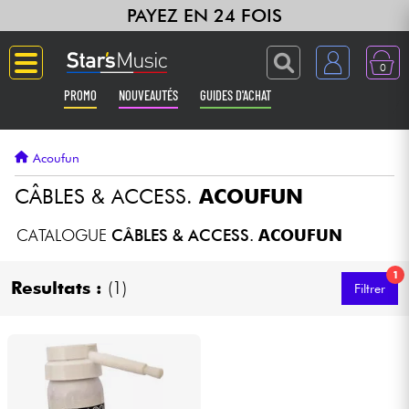
PAYEZ EN 24 FOIS
0
PROMO
NOUVEAUTÉS
GUIDES D'ACHAT
Langue
Acoufun
Guitares & Basses
CÂBLES & ACCESS.
ACOUFUN
Amplis & Effets
CATALOGUE
CÂBLES & ACCESS.
ACOUFUN
1
Claviers & Pianos
Resultats :
(1)
Filtrer
Synthés & Sampleurs
Home Studio