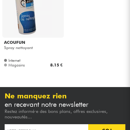
Casques
Micros & HF
DJ
ACOUFUN
Spray nettoyant
Sono
Internet
Magasins
8.15 €
Eclairage
Batteries & Percu
Ne manquez rien
Vents
en recevant notre newsletter
Restez informé·e des bons plans, offres exclusives,
Violons & Quatuor
nouveautés...
Eveil Musical