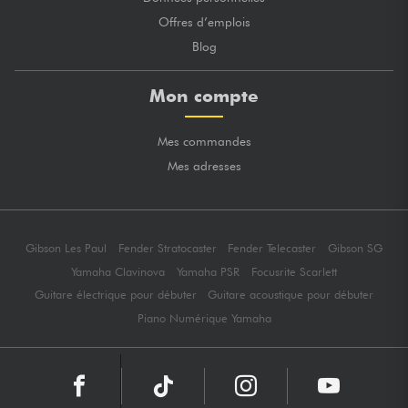
Offres d’emplois
Blog
Mon compte
Mes commandes
Mes adresses
Gibson Les Paul
Fender Stratocaster
Fender Telecaster
Gibson SG
Yamaha Clavinova
Yamaha PSR
Focusrite Scarlett
Guitare électrique pour débuter
Guitare acoustique pour débuter
Piano Numérique Yamaha