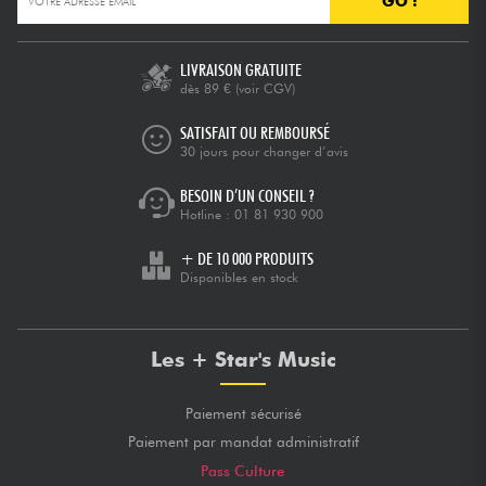
GO !
Câbles & Access.
LIVRAISON GRATUITE
dès 89 €
(voir CGV)
HiFi
SATISFAIT OU REMBOURSÉ
30 jours pour changer d’avis
Packs
BESOIN D’UN CONSEIL ?
Hotline :
01 81 930 900
Voir nos marques
+ DE 10 000 PRODUITS
Disponibles en stock
Les + Star's Music
Paiement sécurisé
Paiement par mandat administratif
Pass Culture