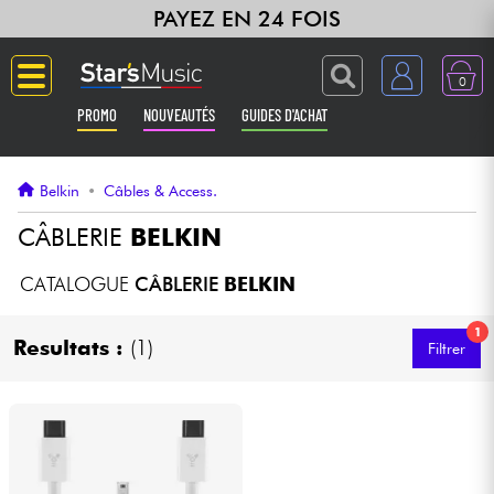
PAYEZ EN 24 FOIS
0
PROMO
NOUVEAUTÉS
GUIDES D'ACHAT
Langue
Belkin
•
Câbles & Access.
Guitares & Basses
CÂBLERIE
BELKIN
Amplis & Effets
CATALOGUE
CÂBLERIE
BELKIN
1
Claviers & Pianos
Resultats :
(1)
Filtrer
Synthés & Sampleurs
Home Studio