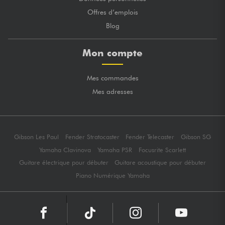
Offres d’emplois
Blog
Mon compte
Mes commandes
Mes adresses
Gibson Les Paul
Fender Stratocaster
Fender Telecaster
Gibson SG
Yamaha Clavinova
Yamaha PSR
Focusrite Scarlett
Guitare électrique pour débuter
Guitare acoustique pour débuter
Piano Numérique Yamaha