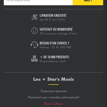
GO !
Câbles & Access.
LIVRAISON GRATUITE
dès 89 €
(voir CGV)
HiFi
SATISFAIT OU REMBOURSÉ
30 jours pour changer d’avis
Packs
BESOIN D’UN CONSEIL ?
Hotline :
01 81 930 900
Voir nos marques
+ DE 10 000 PRODUITS
Disponibles en stock
Les + Star's Music
Paiement sécurisé
Paiement par mandat administratif
Pass Culture