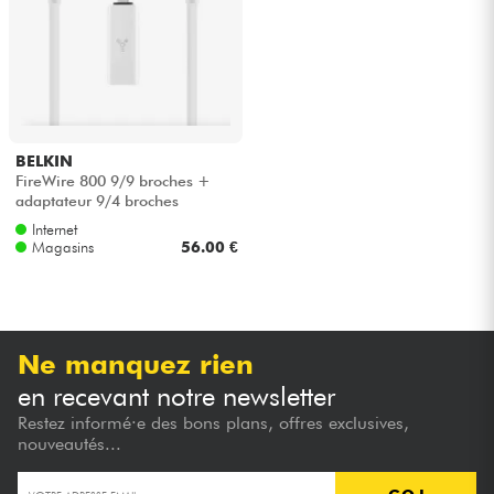
Casques
Micros & HF
DJ
BELKIN
FireWire 800 9/9 broches +
Sono
adaptateur 9/4 broches
Internet
Magasins
56.00 €
Eclairage
Batteries & Percu
Ne manquez rien
Vents
en recevant notre newsletter
Restez informé·e des bons plans, offres exclusives,
Violons & Quatuor
nouveautés...
Eveil Musical