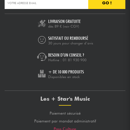
GO !
LIVRAISON GRATUITE
dès 89 €
(voir CGV)
SATISFAIT OU REMBOURSÉ
30 jours pour changer d’avis
BESOIN D’UN CONSEIL ?
Hotline :
01 81 930 900
+ DE 10 000 PRODUITS
Disponibles en stock
Les + Star's Music
Paiement sécurisé
Paiement par mandat administratif
Pass Culture