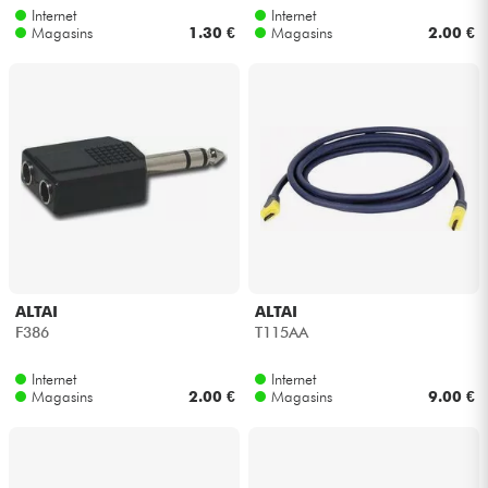
Internet
Internet
Magasins
1.30 €
Magasins
2.00 €
Câbles & Access.
HiFi
Packs
Voir nos marques
ALTAI
ALTAI
F386
T115AA
Internet
Internet
Magasins
2.00 €
Magasins
9.00 €