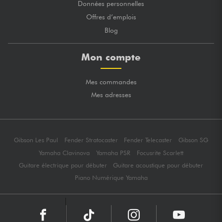
Données personnelles
Offres d’emplois
Blog
Mon compte
Mes commandes
Mes adresses
Gibson Les Paul
Fender Stratocaster
Fender Telecaster
Gibson SG
Yamaha Clavinova
Yamaha PSR
Focusrite Scarlett
Guitare électrique pour débuter
Guitare acoustique pour débuter
Piano Numérique Yamaha