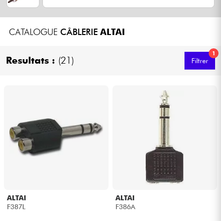
Casques
CATALOGUE
CÂBLERIE
ALTAI
Micros & HF
1
Resultats :
(21)
Filtrer
DJ
Sono
Eclairage
Batteries & Percu
Vents
Violons & Quatuor
ALTAI
ALTAI
F387L
F386A
Eveil Musical