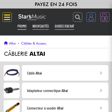
PAYEZ EN 24 FOIS
0
PROMO
NOUVEAUTÉS
GUIDES D'ACHAT
Langue
Altai
•
Câbles & Access.
Guitares & Basses
CÂBLERIE
ALTAI
Amplis & Effets
Câble
Altai
Claviers & Pianos
Adaptateur connectique
Altai
Synthés & Sampleurs
Home Studio
Connecteur à souder
Altai