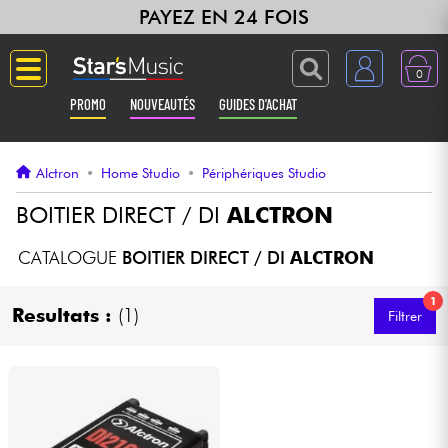
PAYEZ EN 24 FOIS
0
PROMO
NOUVEAUTÉS
GUIDES D'ACHAT
Langue
Alctron
•
Home Studio
•
Périphériques Studio
Guitares & Basses
BOITIER DIRECT / DI
ALCTRON
Amplis & Effets
CATALOGUE
BOITIER DIRECT / DI
ALCTRON
1
Claviers & Pianos
Resultats :
(1)
Filtrer
Synthés & Sampleurs
Home Studio