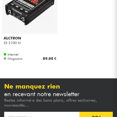
Casques
Micros & HF
DJ
ALCTRON
DI 2100 N
Sono
Internet
Magasins
89.00 €
Eclairage
Batteries & Percu
Ne manquez rien
Vents
en recevant notre newsletter
Restez informé·e des bons plans, offres exclusives,
Violons & Quatuor
nouveautés...
Eveil Musical