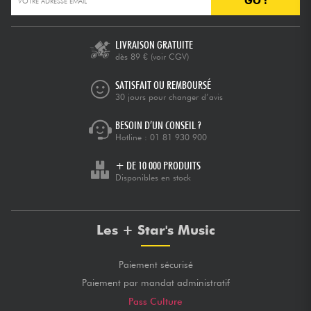
GO !
Câbles & Access.
LIVRAISON GRATUITE
dès 89 €
(voir CGV)
HiFi
SATISFAIT OU REMBOURSÉ
30 jours pour changer d’avis
Packs
BESOIN D’UN CONSEIL ?
Hotline :
01 81 930 900
Voir nos marques
+ DE 10 000 PRODUITS
Disponibles en stock
Les + Star's Music
Paiement sécurisé
Paiement par mandat administratif
Pass Culture