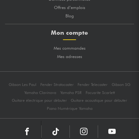
Offres d’emplois
Blog
Mon compte
Mes commandes
Mes adresses
Gibson Les Paul
Fender Stratocaster
Fender Telecaster
Gibson SG
Yamaha Clavinova
Yamaha PSR
Focusrite Scarlett
Guitare électrique pour débuter
Guitare acoustique pour débuter
Piano Numérique Yamaha