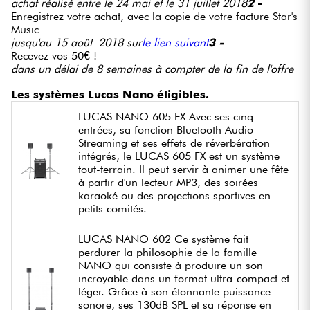
achat réalisé entre le 24 mai et le 31 juillet 2018
2
-
Enregistrez votre achat, avec la copie de votre facture Star's
Music
jusqu'au 15 août 2018 sur
le lien suivant
3 -
Recevez vos 50€ !
dans un délai de 8 semaines à compter de la fin de l'offre
Les systèmes Lucas Nano éligibles.
LUCAS NANO 605 FX Avec ses cinq
entrées, sa fonction Bluetooth Audio
Streaming et ses effets de réverbération
intégrés, le LUCAS 605 FX est un système
tout-terrain. Il peut servir à animer une fête
à partir d'un lecteur MP3, des soirées
karaoké ou des projections sportives en
petits comités.
LUCAS NANO 602 Ce système fait
perdurer la philosophie de la famille
NANO qui consiste à produire un son
incroyable dans un format ultra-compact et
léger. Grâce à son étonnante puissance
sonore, ses 130dB SPL et sa réponse en