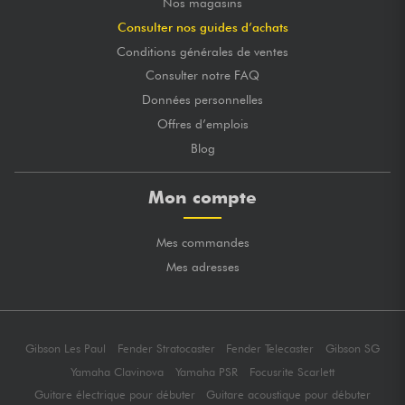
Nos magasins
Consulter nos guides d’achats
Conditions générales de ventes
Consulter notre FAQ
Données personnelles
Offres d’emplois
Blog
Mon compte
Mes commandes
Mes adresses
Gibson Les Paul
Fender Stratocaster
Fender Telecaster
Gibson SG
Yamaha Clavinova
Yamaha PSR
Focusrite Scarlett
Guitare électrique pour débuter
Guitare acoustique pour débuter