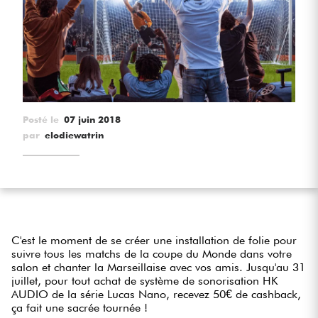
Casques
Micros & HF
DJ
Posté le
07 juin 2018
Sono
par
elodiewatrin
Eclairage
Batteries & Percu
C'est le moment de se créer une installation de folie pour
Vents
suivre tous les matchs de la coupe du Monde dans votre
salon et chanter la Marseillaise avec vos amis. Jusqu'au 31
Violons & Quatuor
juillet, pour tout achat de système de sonorisation HK
AUDIO de la série Lucas Nano, recevez 50€ de cashback,
ça fait une sacrée tournée !
Eveil Musical