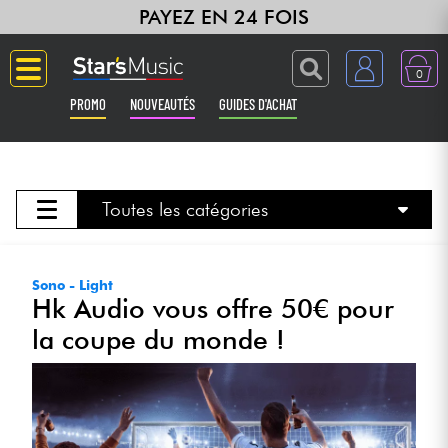
PAYEZ EN 24 FOIS
0
PROMO
NOUVEAUTÉS
GUIDES D'ACHAT
Langue
Guitares & Basses
Toutes les catégories
Amplis & Effets
Sono - Light
Hk Audio vous offre 50€ pour
Claviers & Pianos
la coupe du monde !
Synthés & Sampleurs
Home Studio