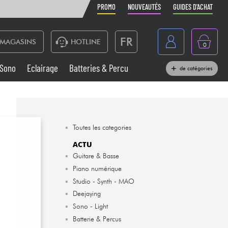
PROMO
NOUVEAUTÉS
GUIDES D'ACHAT
FR
MAGASINS
HOTLINE
0
Belgique
Sono
Eclairage
Batteries & Percu
de catégories
België
Claviers & Pianos
España
Casques
Deutschland
▪
Toutes les categories
Nederland
ACTU
Sono
▪
Guitare & Basse
English
▪
Piano numérique
Vents
▪
Studio - Synth - MAO
▪
Deejaying
Câbles & Access.
▪
Sono - Light
▪
Batterie & Percus