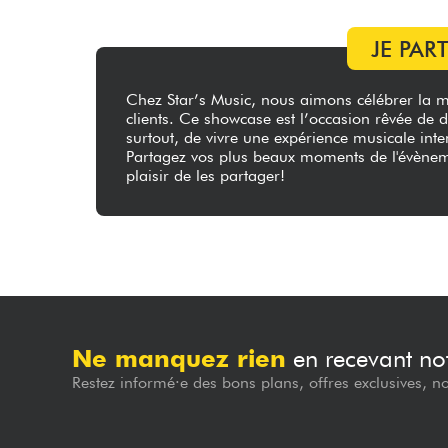
JE PAR
Chez Star’s Music, nous aimons célébrer la m
clients. Ce showcase est l’occasion rêvée de dé
surtout, de vivre une expérience musicale inte
Partagez vos plus beaux moments de l'évène
plaisir de les partager!
Ne manquez rien
en recevant not
Restez informé·e des bons plans, offres exclusives, n