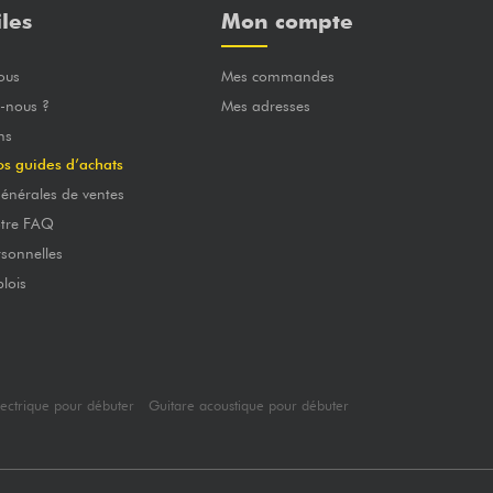
iles
Mon compte
ous
Mes commandes
-nous ?
Mes adresses
ns
os guides d’achats
énérales de ventes
otre FAQ
sonnelles
lois
lectrique pour débuter
Guitare acoustique pour débuter