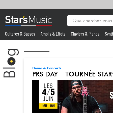
Guitares & Basses
Amplis & Effets
Claviers & Pianos
Synt
Vents
Guitares & Basses
Synthés & Sampleurs
Démo & Concerts
PRS DAY – TOURNÉE STAR
Micros & HF
Eclairage
Violons & Quatuor