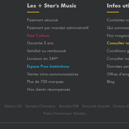
Les + Star's Music
Infos ut
Paiement sécurisé
Contactez-n
Paiement par mandat administratif
Qui sommes
Pass Culture
Nos magasi
Garantie 3 ans
Consulter n
Satisfait ou remboursé
Conditions g
Livraison en 24H*
Consulter n
Espace Pros-Institutions
Données per
Ventes intra-communautaires
Offres d’emp
Plus de 700 marques
Blog
Nos clients récompensés
r
Gibson SG
Yamaha Clavinova
Yamaha PSR
Focusrite Scarlett
Guitare é
Piano Numérique Yamaha