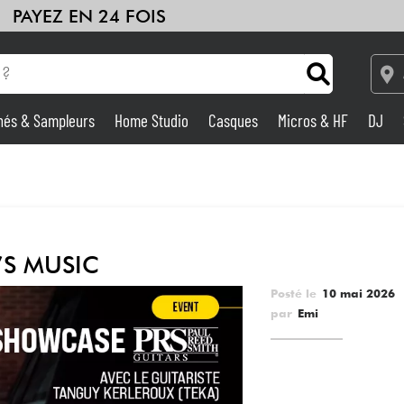
PAYEZ EN 24 FOIS
hés & Sampleurs
Home Studio
Casques
Micros & HF
DJ
Amplis & Effets
Home Studio
’S MUSIC
DJ
Posté le
10 mai 2026
Batteries & Percu
par
Emi
Eveil Musical