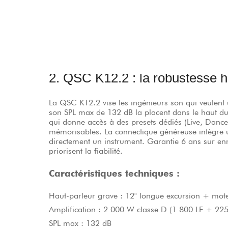
Poids : 19 kg
Note globale : 4,8/5
—
Prix : Environ 685 €
2. QSC K12.2 : la robustesse
La QSC K12.2 vise les ingénieurs son qui veulent
son SPL max de 132 dB la placent dans le haut du p
qui donne accès à des presets dédiés (Live, Danc
mémorisables. La connectique généreuse intègre u
directement un instrument. Garantie 6 ans sur enr
priorisent la fiabilité.
Caractéristiques techniques :
Haut-parleur grave : 12" longue excursion + mote
Amplification : 2 000 W classe D (1 800 LF + 22
SPL max : 132 dB