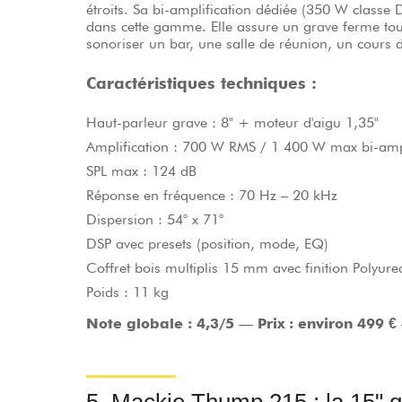
dans cette gamme. Elle assure un grave ferme tout 
sonoriser un bar, une salle de réunion, un cours 
Caractéristiques techniques :
Haut-parleur grave : 8" + moteur d'aigu 1,35"
Amplification : 700 W RMS / 1 400 W max bi-ampl
SPL max : 124 dB
Réponse en fréquence : 70 Hz – 20 kHz
Dispersion : 54° x 71°
DSP avec presets (position, mode, EQ)
Coffret bois multiplis 15 mm avec finition Polyure
Poids : 11 kg
Note globale : 4,3/5
—
Prix : environ 499 €
5. Mackie Thump 215 : la 15" q