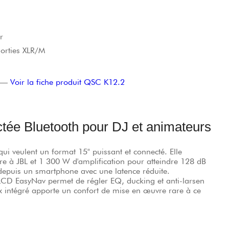
r
orties XLR/M
—
Voir la fiche produit QSC K12.2
ctée Bluetooth pour DJ et animateurs
ui veulent un format 15" puissant et connecté. Elle
à JBL et 1 300 W d'amplification pour atteindre 128 dB
 depuis un smartphone avec une latence réduite.
 LCD EasyNav permet de régler EQ, ducking et anti-larsen
bx intégré apporte un confort de mise en œuvre rare à ce