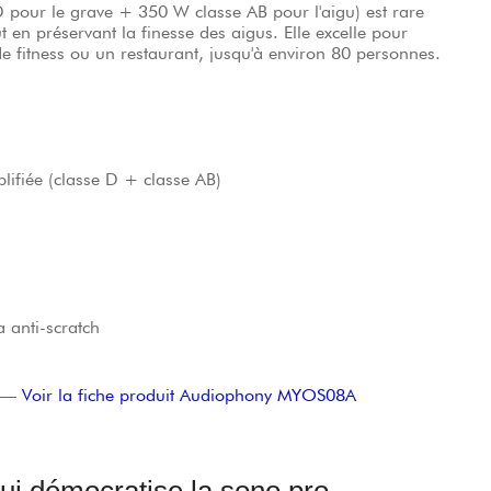
en préservant la finesse des aigus. Elle excelle pour
de fitness ou un restaurant, jusqu'à environ 80 personnes.
ifiée (classe D + classe AB)
a anti-scratch
—
Voir la fiche produit Audiophony MYOS08A
ui démocratise la sono pro