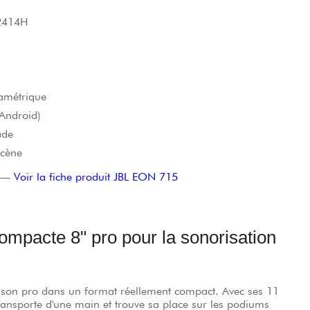
 2414H
ramétrique
Android)
ade
scène
—
Voir la fiche produit JBL EON 715
mpacte 8" pro pour la sonorisation
u son pro dans un format réellement compact. Avec ses 11
ransporte d'une main et trouve sa place sur les podiums
D pour le grave + 350 W classe AB pour l'aigu) est rare