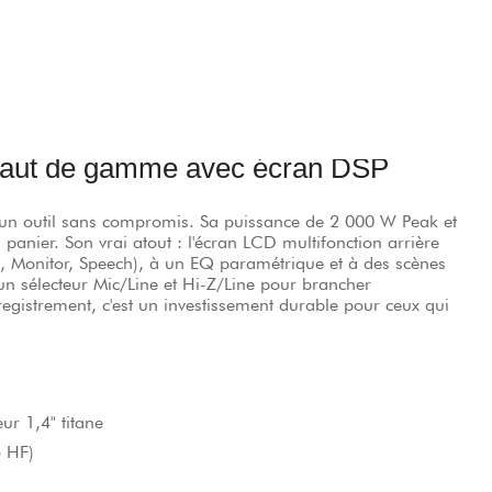
—
Voir la fiche produit RCF ART 912-A
 haut de gamme avec écran DSP
 un outil sans compromis. Sa puissance de 2 000 W Peak et
anier. Son vrai atout : l'écran LCD multifonction arrière
e, Monitor, Speech), à un EQ paramétrique et à des scènes
n sélecteur Mic/Line et Hi-Z/Line pour brancher
egistrement, c'est un investissement durable pour ceux qui
ur 1,4" titane
5 HF)