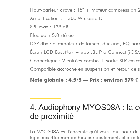
Haut-parleur grave : 15" + moteur compression
Amplification : 1 300 W classe D
SPL max : 128 dB
Bluetooth 5.0 stéréo
DSP dbx : éliminateur de larsen, ducking, EQ pa
Écran LCD EasyNav + app JBL Pro Connect (iOS/
Connectique : 2 entrées combo + sortie XLR casc
Compatible accroche en suspension et retour de 
Note globale : 4,5/5
—
Prix : environ 579 €
4. Audiophony MYOS08A : la co
de proximité
La MYOS08A est l'enceinte qu'il vous faut pour d
kg et ses 465 mm de hauteur seulement, elle se t
étroits. Sa bi-amplification dédiée (350 W classe 