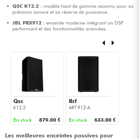
QSC K12.2
: modèle haut de gamme reconnu pour sa
précision sonore et sa réserve de puissance.
JBL PRX912
: enceinte moderne intégrant un DSP
performant et des fonctionnalités avancées.
Qsc
Rcf
Jbl
K12.2
ART 912-A
PRX 91
En stock
879.00 €
En stock
633.00 €
En sto
Les meilleures enceintes passives pour