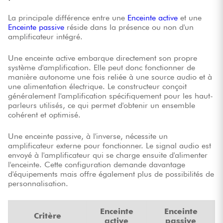
La principale différence entre une
Enceinte active
et une
Câbles & Access.
Enceinte passive
réside dans la présence ou non d'un
amplificateur intégré.
HiFi
Une enceinte active embarque directement son propre
système d'amplification. Elle peut donc fonctionner de
manière autonome une fois reliée à une source audio et à
Packs
une alimentation électrique. Le constructeur conçoit
généralement l'amplification spécifiquement pour les haut-
Voir nos marques
parleurs utilisés, ce qui permet d'obtenir un ensemble
cohérent et optimisé.
Une enceinte passive, à l'inverse, nécessite un
amplificateur externe pour fonctionner. Le signal audio est
envoyé à l'amplificateur qui se charge ensuite d'alimenter
l'enceinte. Cette configuration demande davantage
d'équipements mais offre également plus de possibilités de
personnalisation.
Enceinte
Enceinte
Critère
active
passive