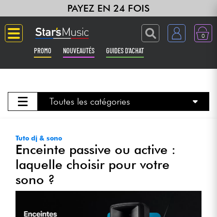
PAYEZ EN 24 FOIS
0
PROMO
NOUVEAUTÉS
GUIDES D'ACHAT
Langue
Guitares & Basses
Toutes les catégories
Amplis & Effets
Tuto dj & sono
Enceinte passive ou active :
Claviers & Pianos
laquelle choisir pour votre
Synthés & Sampleurs
sono ?
Home Studio