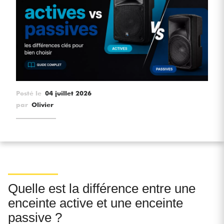
Casques
Micros & HF
DJ
Sono
Posté le
04 juillet 2026
par
Olivier
Eclairage
Batteries & Percu
Vents
Quelle est la différence entre une
Violons & Quatuor
enceinte active et une enceinte
passive ?
Eveil Musical