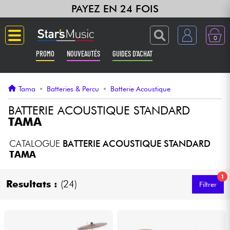
PAYEZ EN 24 FOIS
0
PROMO
NOUVEAUTÉS
GUIDES D'ACHAT
Langue
Tama
•
Batteries & Percu
•
Batterie Acoustique
Guitares & Basses
BATTERIE ACOUSTIQUE STANDARD
TAMA
Amplis & Effets
CATALOGUE
BATTERIE ACOUSTIQUE STANDARD
TAMA
Claviers & Pianos
1
Resultats :
(24)
Filtrer
Synthés & Sampleurs
Home Studio