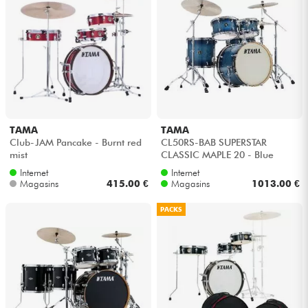
Casques
Micros & HF
DJ
Sono
TAMA
TAMA
Club-JAM Pancake - Burnt red
CL50RS-BAB SUPERSTAR
mist
CLASSIC MAPLE 20 - Blue
Eclairage
lacquer burst
Internet
Internet
Magasins
415.00 €
Magasins
1013.00 €
Batteries & Percu
PACKS
Vents
Violons & Quatuor
Eveil Musical