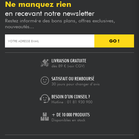
Ne manquez rien
en recevant notre newsletter
Restez informé·e des bons plans, offres exclusives,
nouveautés...
GO !
LIVRAISON GRATUITE
dès 89 €
(voir CGV)
SATISFAIT OU REMBOURSÉ
30 jours pour changer d’avis
BESOIN D’UN CONSEIL ?
Hotline :
01 81 930 900
+ DE 10 000 PRODUITS
Disponibles en stock