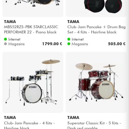
Câbles & Access.
TAMA
TAMA
MBS52RZS-PBK STARCLASSIC
Club-Jam Pancake + Drum Bag
HiFi
PERFORMER 22 - Piano black
Set - 4 fûts - Hairline black
Internet
Internet
Magasins
1799.00 €
Magasins
505.00 €
Packs
Voir nos marques
TAMA
TAMA
Club-Jam Pancake - 4 fûts -
Superstar Classic Kit - 5 fûts -
Hairline black
Dark red sparkle