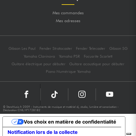
Mes commandes
Mes adresses
Gibson Les Paul
Fender Stratocaster
Fender Telecaster
Gibson SG
Yamaha Clavinova
Yamaha PSR
Focusrite Scarlett
Guitare électrique pour débuter
Guitare acoustique pour débuter
Piano Numérique Yamaha
© StarsMusic.fr 2009 - Instruments de musique et matériel dj, studio, lumière et sonorisation -
Déclaration CNIL N°1728182
Vos choix en matière de confidentialité
Notification lors de la collecte