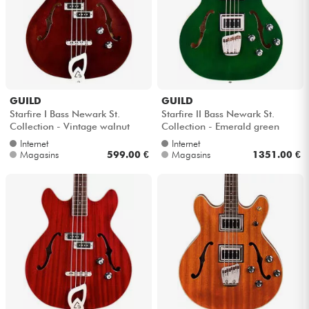
Câbles & Access.
HiFi
GUILD
GUILD
Packs
Starfire I Bass Newark St.
Starfire II Bass Newark St.
Collection - Vintage walnut
Collection - Emerald green
Voir nos marques
Internet
Internet
Magasins
599.00 €
Magasins
1351.00 €