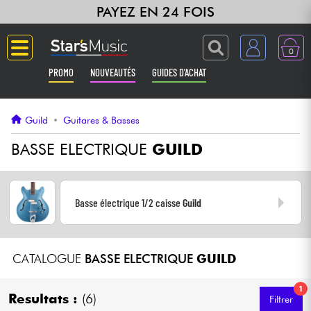
PAYEZ EN 24 FOIS
0
PROMO
NOUVEAUTÉS
GUIDES D'ACHAT
Langue
Guild
•
Guitares & Basses
Guitares & Basses
BASSE ELECTRIQUE
GUILD
Amplis & Effets
Basse électrique 1/2 caisse
Guild
Claviers & Pianos
Synthés & Sampleurs
CATALOGUE
BASSE ELECTRIQUE
GUILD
Home Studio
1
Resultats :
(6)
Filtrer