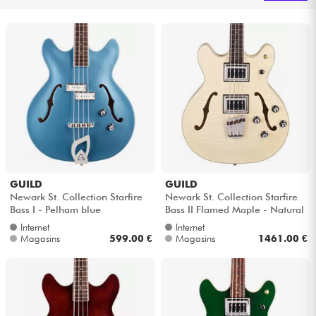
Casques
Micros & HF
DJ
Sono
Eclairage
GUILD
GUILD
Newark St. Collection Starfire
Newark St. Collection Starfire
Batteries & Percu
Bass I - Pelham blue
Bass II Flamed Maple - Natural
Internet
Internet
Vents
Magasins
599.00 €
Magasins
1461.00 €
Violons & Quatuor
Eveil Musical