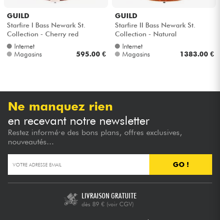
GUILD
GUILD
Starfire I Bass Newark St.
Starfire II Bass Newark St.
Collection - Cherry red
Collection - Natural
Internet
Internet
Magasins
595.00 €
Magasins
1383.00 €
Ne manquez rien
en recevant notre newsletter
Restez informé·e des bons plans, offres exclusives,
nouveautés...
GO !
LIVRAISON GRATUITE
dès 89 €
(voir CGV)