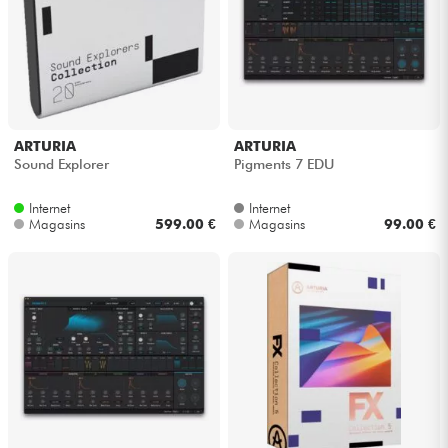
Casques
Micros & HF
DJ
ARTURIA
ARTURIA
Sound Explorer
Pigments 7 EDU
Sono
Internet
Internet
Magasins
599.00 €
Magasins
99.00 €
Eclairage
Batteries & Percu
Vents
Violons & Quatuor
Eveil Musical