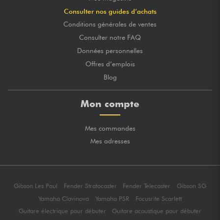
Consulter nos guides d’achats
Conditions générales de ventes
Consulter notre FAQ
Données personnelles
Offres d’emplois
Blog
Mon compte
Mes commandes
Mes adresses
Gibson Les Paul
Fender Stratocaster
Fender Telecaster
Gibson SG
Yamaha Clavinova
Yamaha PSR
Focusrite Scarlett
Guitare électrique pour débuter
Guitare acoustique pour débuter