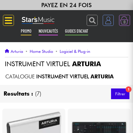
PAYEZ EN 24 FOIS
0
PROMO
NOUVEAUTÉS
GUIDES D'ACHAT
Langue
Arturia
•
Home Studio
•
Logiciel & Plug-in
Guitares & Basses
INSTRUMENT VIRTUEL
ARTURIA
Amplis & Effets
CATALOGUE
INSTRUMENT VIRTUEL
ARTURIA
1
Claviers & Pianos
Resultats :
(7)
Filtrer
Synthés & Sampleurs
Home Studio