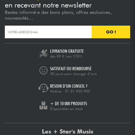
en recevant notre newsletter
Restez informé·e des bons plans, offres exclusives,
nouveautés...
GO !
LIVRAISON GRATUITE
dès 89 €
(voir CGV)
SATISFAIT OU REMBOURSÉ
30 jours pour changer d’avis
BESOIN D’UN CONSEIL ?
Hotline :
01 81 930 900
+ DE 10 000 PRODUITS
Disponibles en stock
Les + Star's Music