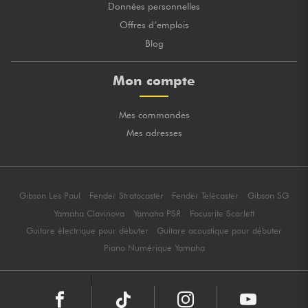
Données personnelles
Offres d’emplois
Blog
Mon compte
Mes commandes
Mes adresses
Gibson Les Paul
Fender Stratocaster
Fender Telecaster
Gibson SG
Yamaha Clavinova
Yamaha PSR
Focusrite Scarlett
Guitare électrique pour débuter
Guitare acoustique pour débuter
Piano Numérique Yamaha