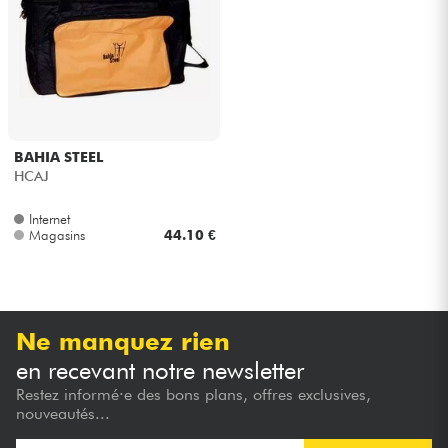
BAHIA STEEL
HCAJ
Internet
Magasins
44.10 €
Ne manquez rien
en recevant notre newsletter
Restez informé·e des bons plans, offres exclusives,
nouveautés...