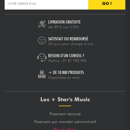
GO !
LIVRAISON GRATUITE
dès 89 €
(voir CGV)
SATISFAIT OU REMBOURSÉ
30 jours pour changer d’avis
BESOIN D’UN CONSEIL ?
Hotline :
01 81 930 900
+ DE 10 000 PRODUITS
Disponibles en stock
Les + Star's Music
Paiement sécurisé
Paiement par mandat administratif
Pass Culture