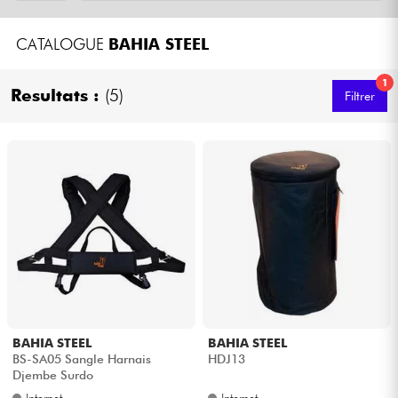
Casques
CATALOGUE
BAHIA STEEL
Micros & HF
1
Resultats :
(5)
Filtrer
DJ
Sono
Eclairage
Batteries & Percu
Vents
BAHIA STEEL
BAHIA STEEL
Violons & Quatuor
BS-SA05 Sangle Harnais
HDJ13
Djembe Surdo
Eveil Musical
Internet
Internet