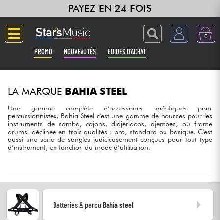
PAYEZ EN 24 FOIS
0
PROMO
NOUVEAUTÉS
GUIDES D'ACHAT
Langue
LA MARQUE
BAHIA STEEL
Guitares & Basses
Une gamme complète d’accessoires spécifiques pour
percussionnistes, Bahia Steel c'est une gamme de housses pour les
instruments de samba, cajons, didjéridoos, djembes, ou frame
Amplis & Effets
drums, déclinée en trois qualités : pro, standard ou basique. C'est
aussi une série de sangles judicieusement conçues pour tout type
d’instrument, en fonction du mode d’utilisation.
Claviers & Pianos
Synthés & Sampleurs
Home Studio
Batteries & percu
Bahia steel