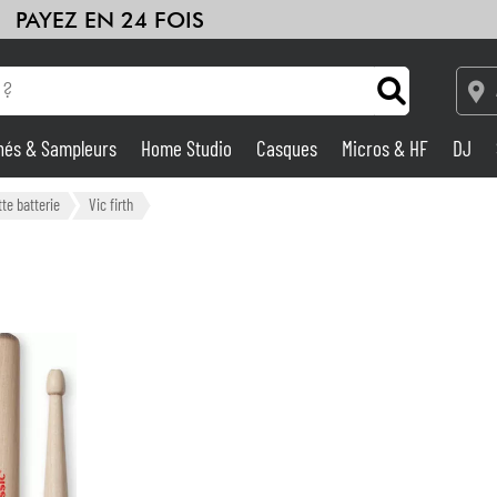
PAYEZ EN 24 FOIS
hés & Sampleurs
Home Studio
Casques
Micros & HF
DJ
Amplis & Effets
te batterie
Vic firth
Home Studio
DJ
Batteries & Percu
Eveil Musical