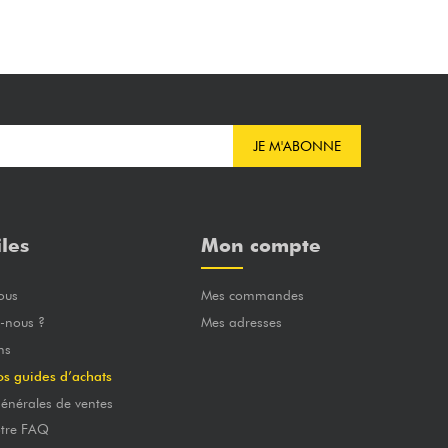
JE M'ABONNE
iles
Mon compte
ous
Mes commandes
-nous ?
Mes adresses
ns
os guides d’achats
énérales de ventes
otre FAQ