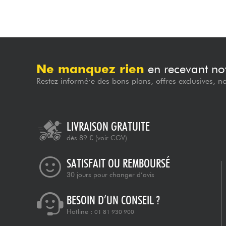
Ne manquez rien
en recevant not
Restez informé·e des bons plans, offres exclusives, n
LIVRAISON GRATUITE
dès 89 €
(voir CGV)
SATISFAIT OU REMBOURSÉ
30 jours pour changer d’avis
BESOIN D’UN CONSEIL ?
Hotline :
01 81 930 900