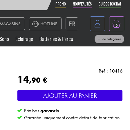
PROMO
NOUVEAUTÉS
GUIDES D'ACHAT
FR
MAGASINS
HOTLINE
0
Belgique
Sono
Eclairage
Batteries & Percu
de catégories
België
Claviers & Pianos
España
Casques
Deutschland
Ref : 10416
14
,90 €
Nederland
Sono
English
AJOUTER AU PANIER
Vents
Prix bas
garantis
Câbles & Access.
Garantie uniquement contre défaut de fabrication