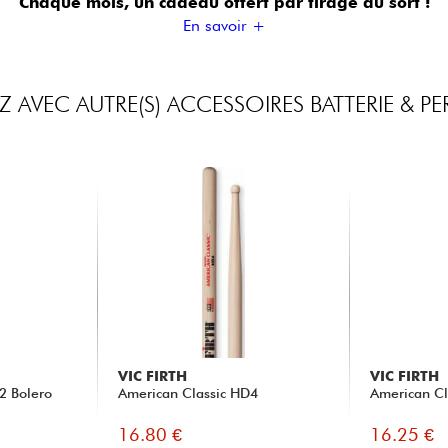
Chaque mois, un cadeau offert
par tirage au sort !
En savoir +
 AVEC AUTRE(S) ACCESSOIRES BATTERIE & P
VIC FIRTH
VIC FIRTH
2 Bolero
American Classic HD4
American Cl
16.80 €
16.25 €