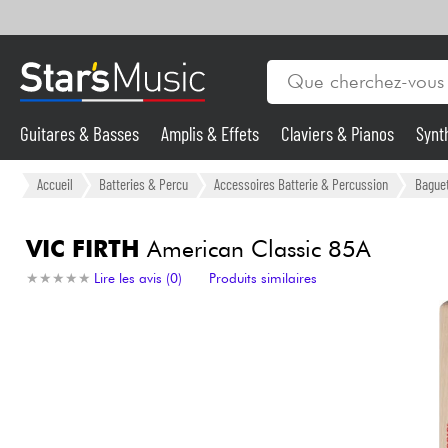
Guitares & Basses
Amplis & Effets
Claviers & Pianos
Synt
Vents
Guitares & Basses
Accueil
Batteries & Percu
Accessoires Batterie & Percussion
Baguet
Synthés & Sampleurs
VIC FIRTH
American Classic 85A
★
★
★
★
★
★
★
★
★
★
Lire les avis (0)
Produits similaires
Micros & HF
Eclairage
Violons & Quatuor