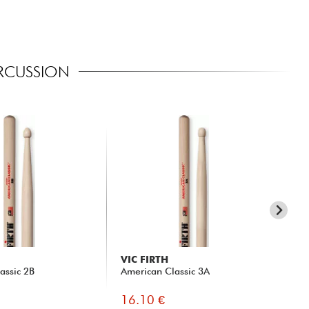
ERCUSSION
VIC FIRTH
VI
assic 2B
American Classic 3A
Am
16.10 €
14