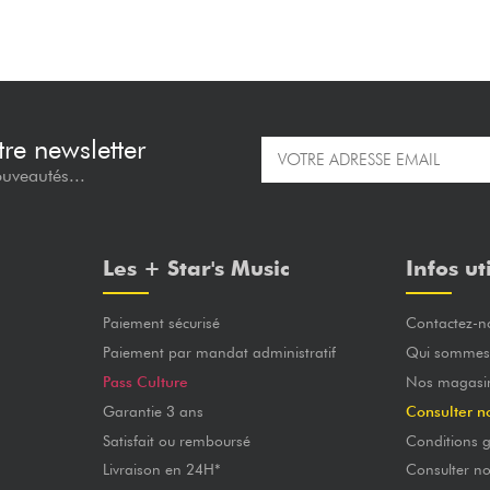
re newsletter
ouveautés...
Les + Star's Music
Infos ut
Paiement sécurisé
Contactez-n
Paiement par mandat administratif
Qui sommes
Pass Culture
Nos magasi
Garantie 3 ans
Consulter n
Satisfait ou remboursé
Conditions g
Livraison en 24H*
Consulter n