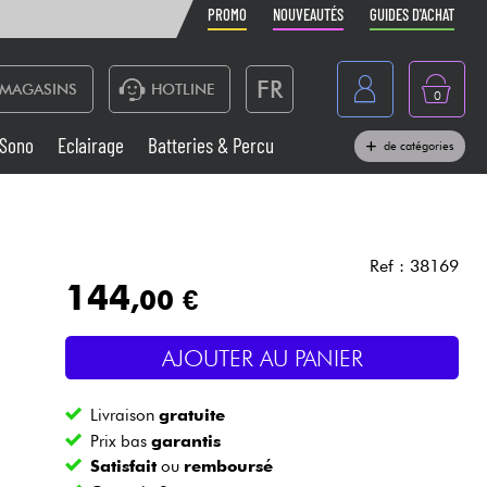
PROMO
NOUVEAUTÉS
GUIDES D'ACHAT
FR
MAGASINS
HOTLINE
0
Belgique
Sono
Eclairage
Batteries & Percu
de catégories
België
Claviers & Pianos
España
Casques
Deutschland
Ref : 38169
144
,00 €
Nederland
Sono
English
AJOUTER AU PANIER
Vents
Livraison
gratuite
Câbles & Access.
Prix bas
garantis
Satisfait
ou
remboursé