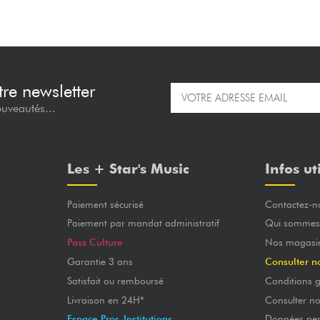
re newsletter
ouveautés...
Les + Star's Music
Infos ut
Paiement sécurisé
Contactez-n
Paiement par mandat administratif
Qui sommes
Pass Culture
Nos magasi
Garantie 3 ans
Consulter n
Satisfait ou remboursé
Conditions g
Livraison en 24H*
Consulter n
Espace Pros-Institutions
Données per