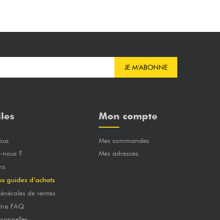
JE M'ABONNE
iles
Mon compte
ous
Mes commandes
-nous ?
Mes adresses
ns
os guides d’achats
énérales de ventes
otre FAQ
sonnelles