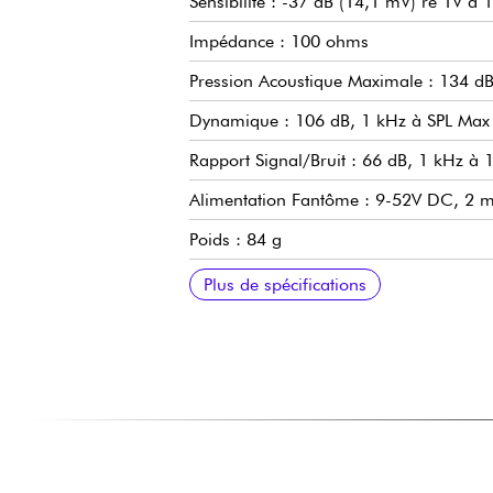
Sensibilité : -37 dB (14,1 mV) re 1V à 
Impédance : 100 ohms
Pression Acoustique Maximale : 134 dB
Dynamique : 106 dB, 1 kHz à SPL Max
Rapport Signal/Bruit : 66 dB, 1 kHz à 
Alimentation Fantôme : 9-52V DC, 2 m
Poids : 84 g
Dimensions : 418 mm de long, Ø de l
Connecteur de Sortie : Type XLRM 3 bro
Accessoires Fournis : Bonnette anti-ve
Plus de spécifications