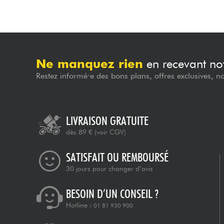
Ne manquez rien
en recevant not
Restez informé·e des bons plans, offres exclusives, n
LIVRAISON GRATUITE
dès 89 €
(voir CGV)
SATISFAIT OU REMBOURSÉ
30 jours pour changer d’avis
BESOIN D’UN CONSEIL ?
Hotline :
01 81 930 900