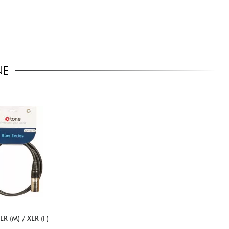
NE
R (M) / XLR (F)