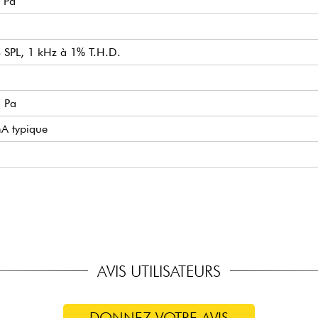
1 Pa
 SPL, 1 kHz à 1% T.H.D.
1 Pa
A typique
a tête 12 mm, Ø de la base 18,9 mm
ches intégré
nt AT8146
AVIS UTILISATEURS
DONNEZ VOTRE AVIS