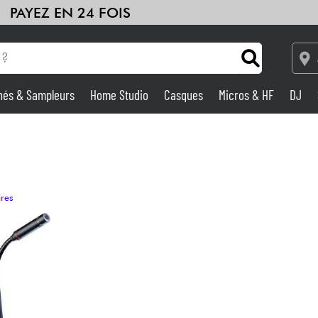
PAYEZ EN 24 FOIS
hés & Sampleurs
Home Studio
Casques
Micros & HF
DJ
Amplis & Effets
Home Studio
ires
DJ
Batteries & Percu
Eveil Musical