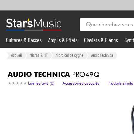
Guitares & Basses
Amplis & Effets
Claviers & Pianos
Synt
Vents
Guitares & Basses
Accueil
Micros & HF
Micro col de cygne
Audio technica
Synthés & Sampleurs
AUDIO TECHNICA
PRO49Q
★
★
★
★
★
★
★
★
★
★
Lire les avis (0)
Accessoires associés
Produits simila
Micros & HF
Eclairage
Violons & Quatuor