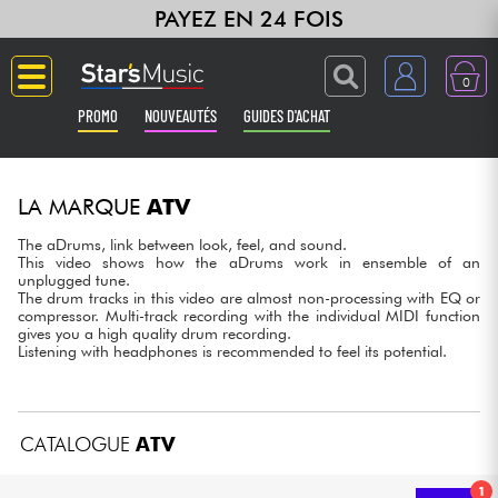
PAYEZ EN 24 FOIS
0
PROMO
NOUVEAUTÉS
GUIDES D'ACHAT
Langue
LA MARQUE
ATV
Guitares & Basses
The aDrums, link between look, feel, and sound.
This video shows how the aDrums work in ensemble of an
unplugged tune.
Amplis & Effets
The drum tracks in this video are almost non-processing with EQ or
compressor. Multi-track recording with the individual MIDI function
gives you a high quality drum recording.
Claviers & Pianos
Listening with headphones is recommended to feel its potential.
Synthés & Sampleurs
CATALOGUE
ATV
Home Studio
1