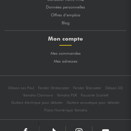
Données personnelles
Offres d’emplois
Blog
Mon compte
Mes commandes
Mes adresses
Gibson Les Paul
Fender Stratocaster
Fender Telecaster
Gibson SG
Yamaha Clavinova
Yamaha PSR
Focusrite Scarlett
Guitare électrique pour débuter
Guitare acoustique pour débuter
Piano Numérique Yamaha