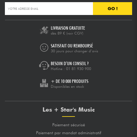
GO !
LIVRAISON GRATUITE
dès 89 €
(voir CGV)
SATISFAIT OU REMBOURSÉ
30 jours pour changer d’avis
BESOIN D’UN CONSEIL ?
Hotline :
01 81 930 900
+ DE 10 000 PRODUITS
Disponibles en stock
Les + Star's Music
Paiement sécurisé
Paiement par mandat administratif