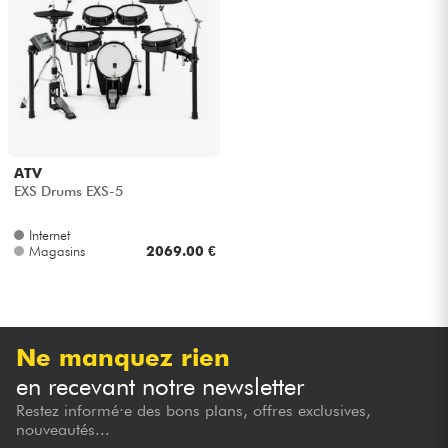
Câbles & Access.
HiFi
Packs
ATV
EXS Drums EXS-5
Voir nos marques
Internet
Magasins
2069.00 €
Ne manquez rien
en recevant notre newsletter
Restez informé·e des bons plans, offres exclusives,
nouveautés...