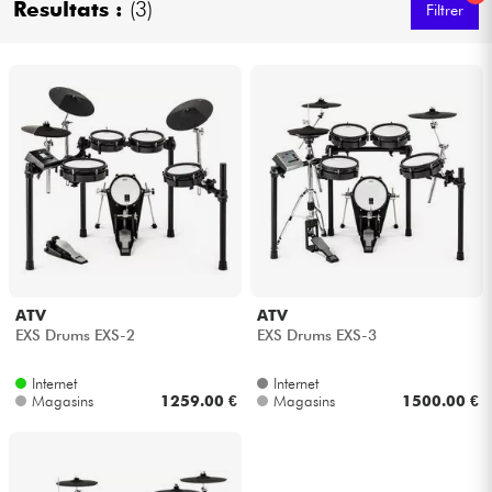
Resultats :
(3)
Filtrer
Casques
Micros & HF
DJ
Sono
Eclairage
Batteries & Percu
ATV
ATV
EXS Drums EXS-2
EXS Drums EXS-3
Vents
Internet
Internet
Magasins
1259.00 €
Magasins
1500.00 €
Violons & Quatuor
Eveil Musical