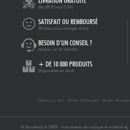
LIVRAISON GRATUITE
dès 89 €
(voir CGV)
SATISFAIT OU REMBOURSÉ
30 jours pour changer d’avis
BESOIN D’UN CONSEIL ?
Hotline :
01 81 930 900
+ DE 10 000 PRODUITS
Disponibles en stock
Gibson Les Paul
Fender Stratocaster
Fender Telecaste
© StarsMusic.fr 2009 - Instruments de musique et matériel dj, s