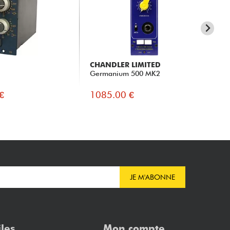
CHANDLER LIMITED
RU
Germanium 500 MK2
54
- 5
€
1085.00 €
10
JE M'ABONNE
iles
Mon compte