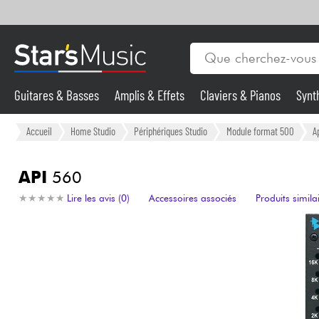
Guitares & Basses
Amplis & Effets
Claviers & Pianos
Synt
Vents
Guitares & Basses
Accueil
Home Studio
Périphériques Studio
Module format 500
A
Synthés & Sampleurs
API
560
★
★
★
★
★
★
★
★
★
★
Lire les avis (0)
Accessoires associés
Produits simila
Micros & HF
Eclairage
Violons & Quatuor