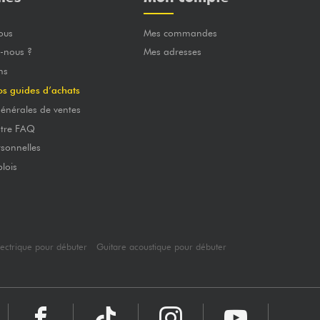
ous
Mes commandes
-nous ?
Mes adresses
ns
os guides d’achats
énérales de ventes
otre FAQ
sonnelles
lois
lectrique pour débuter
Guitare acoustique pour débuter