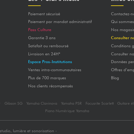
Paiement sécurisé
Contactez-n
Paiement par mandat administratif
Qui sommes
Pass Culture
Nos magasi
Garantie 3 ans
Consulter n
Satisfait ou remboursé
Conditions g
Livraison en 24H*
Consulter n
Espace Pros-Institutions
Données per
Ventes intra-communautaires
Offres d’emp
Plus de 700 marques
Blog
Nos clients récompensés
r
Gibson SG
Yamaha Clavinova
Yamaha PSR
Focusrite Scarlett
Guitare é
Piano Numérique Yamaha
tudio, lumière et sonorisation -