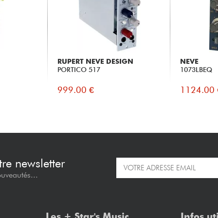
RUPERT NEVE DESIGN
NEVE
PORTICO 517
1073LBEQ
999.00 €
1124.00 
re newsletter
ouveautés...
Les + Star's Music
Infos ut