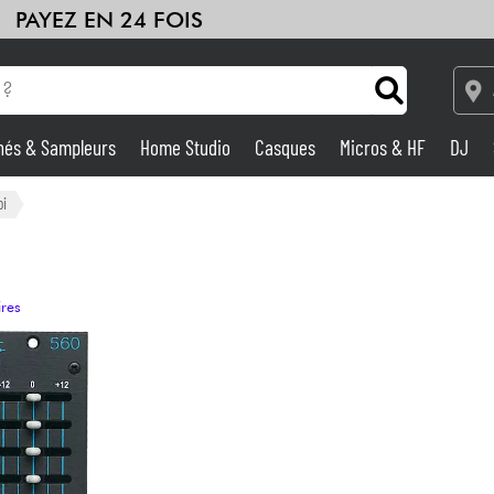
PAYEZ EN 24 FOIS
hés & Sampleurs
Home Studio
Casques
Micros & HF
DJ
Amplis & Effets
pi
Home Studio
ires
DJ
Batteries & Percu
Eveil Musical