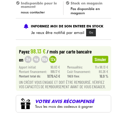
Indisponible pour le
Stock en magasin
moment
Pas disponible en
nous contacter
magasin
INFORMEZ MOI DE SON ENTREE EN STOCK
Je veux être notifié par email
Go
98.13 €
Payez
/ mois
par carte bancaire
3x
4x
10x
12x
en
Simuler
Apport initial:
90.83 €
Mensualités:
11 x 98.13 €
Montant financement:
999.17 €
Coût financement:
80.26 €
Montant total dù:
1079.43 €
TAEG fixe:
16.9 %
UN CRÉDIT VOUS ENGAGE ET DOIT ÊTRE REMBOURSÉ. VÉRIFIEZ
VOS CAPACITÉS DE REMBOURSEMENT AVANT DE VOUS ENGAGER.
VOTRE AVIS RÉCOMPENSÉ
Tous les mois des cadeaux à gagner