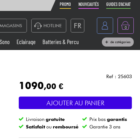
PROMO
NOUVEAUTÉS
GUIDES D'ACHAT
FR
MAGASINS
HOTLINE
0
Belgique
Sono
Eclairage
Batteries & Percu
de catégories
België
Claviers & Pianos
España
Casques
Deutschland
Ref : 25603
1090
,00 €
Nederland
Sono
English
AJOUTER AU PANIER
Vents
Livraison
gratuite
Prix bas
garantis
Câbles & Access.
Satisfait
ou
remboursé
Garantie 3 ans