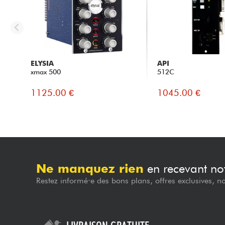
ELYSIA
API
xmax 500
512C
1125.00 €
1045.00 €
Ne manquez rien
en recevant not
Restez informé·e des bons plans, offres exclusives, n