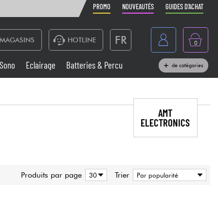
PROMO
NOUVEAUTÉS
GUIDES D'ACHAT
FR
MAGASINS
HOTLINE
0
Belgique
Sono
Eclairage
Batteries & Percu
de catégories
België
Claviers & Pianos
España
AMT
Casques
Deutschland
ELECTRONICS
Nederland
Sono
English
Vents
Produits par page
Trier
Câbles & Access.