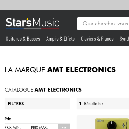
Guitares & Basses
Amplis & Effets
Claviers & Pianos
Synt
Vents
Guitares & Basses
LA MARQUE
AMT ELECTRONICS
Synthés & Sampleurs
Micros & HF
CATALOGUE
AMT ELECTRONICS
Eclairage
1
Résultats :
FILTRES
Violons & Quatuor
Prix
PRIX MIN.
PRIX MAX.