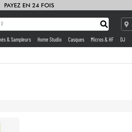
PAYEZ EN 24 FOIS
hés & Sampleurs
Home Studio
Casques
Micros & HF
DJ
Amplis & Effets
Home Studio
DJ
Batteries & Percu
Eveil Musical