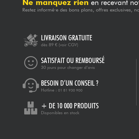
Ne manquez rien
en recevant not
Restez informé·e des bons plans, offres exclusives, n
LIVRAISON GRATUITE
dès 89 €
(voir CGV)
SATISFAIT OU REMBOURSÉ
30 jours pour changer d’avis
BESOIN D’UN CONSEIL ?
Hotline :
01 81 930 900
+ DE 10 000 PRODUITS
Disponibles en stock