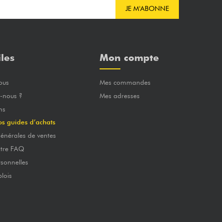
JE M'ABONNE
iles
Mon compte
ous
Mes commandes
-nous ?
Mes adresses
ns
os guides d’achats
énérales de ventes
otre FAQ
sonnelles
lois