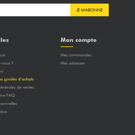
JE M'ABONNE
iles
Mon compte
ous
Mes commandes
-nous ?
Mes adresses
ns
os guides d’achats
énérales de ventes
otre FAQ
sonnelles
lois