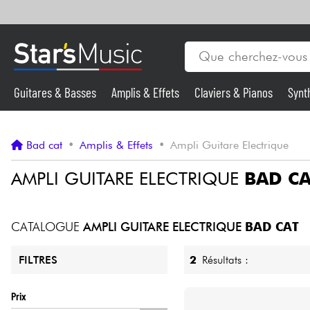
Guitares & Basses
Amplis & Effets
Claviers & Pianos
Synt
Vents
Guitares & Basses
Bad cat
•
Amplis & Effets
•
Ampli Guitare Electrique
Synthés & Sampleurs
AMPLI GUITARE ELECTRIQUE
BAD CA
Micros & HF
CATALOGUE
AMPLI GUITARE ELECTRIQUE
BAD CAT
Eclairage
2
Résultats :
FILTRES
Violons & Quatuor
Prix