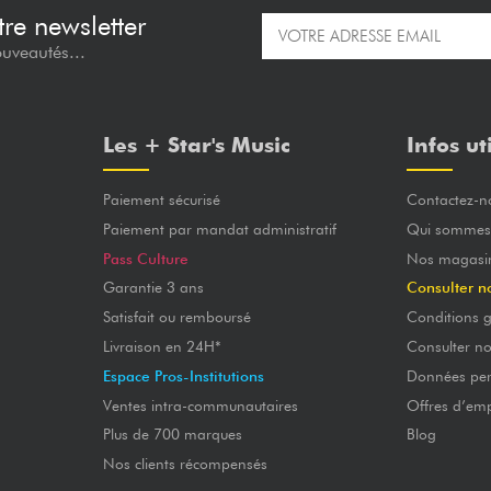
re newsletter
ouveautés...
Les + Star's Music
Infos ut
Paiement sécurisé
Contactez-n
Paiement par mandat administratif
Qui sommes
Pass Culture
Nos magasi
Garantie 3 ans
Consulter n
Satisfait ou remboursé
Conditions g
Livraison en 24H*
Consulter n
Espace Pros-Institutions
Données per
Ventes intra-communautaires
Offres d’emp
Plus de 700 marques
Blog
Nos clients récompensés