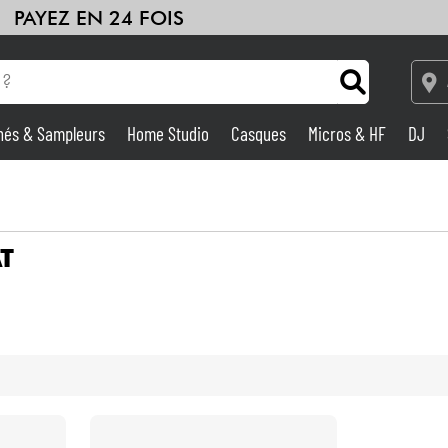
PAYEZ EN 24 FOIS
hés & Sampleurs
Home Studio
Casques
Micros & HF
DJ
Amplis & Effets
Home Studio
T
DJ
Batteries & Percu
Eveil Musical