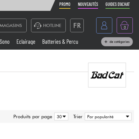
PROMO
NOUVEAUTÉS
GUIDES D'ACHAT
FR
MAGASINS
HOTLINE
0
Belgique
Sono
Eclairage
Batteries & Percu
de catégories
België
Claviers & Pianos
España
Casques
Deutschland
Nederland
Sono
English
Vents
Produits par page
Trier
Câbles & Access.