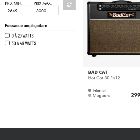
HiFi
PRIX MIN.
PRIX MAX.
Puissance ampli guitare
0 À 29 WATTS
30 À 49 WATTS
BAD CAT
Hot Cat 30 1x12
Internet
299
Magasins