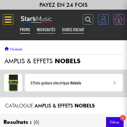
PAYEZ EN 24 FOIS
0
PROMO
NOUVEAUTÉS
GUIDES D'ACHAT
Langue
Nobels
Guitares & Basses
AMPLIS & EFFETS
NOBELS
Amplis & Effets
Effets guitare electrique
Nobels
Claviers & Pianos
Synthés & Sampleurs
CATALOGUE
AMPLIS & EFFETS
NOBELS
Home Studio
1
Resultats :
(6)
Filtrer