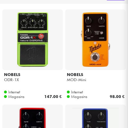
Casques
Micros & HF
DJ
Sono
Eclairage
NOBELS
NOBELS
ODR-1X
MOD-Mini
Batteries & Percu
Internet
Internet
Vents
Magasins
147.00 €
Magasins
98.00 €
Violons & Quatuor
Eveil Musical