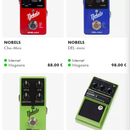
Câbles & Access.
HiFi
NOBELS
NOBELS
Packs
Cho-Mini
DEL-mini
Voir nos marques
Internet
Internet
Magasins
88.00 €
Magasins
98.00 €