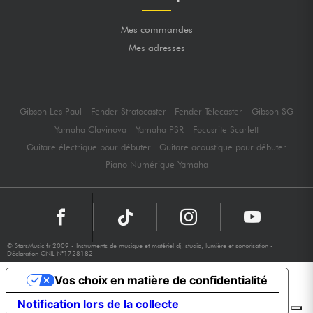
Mes commandes
Mes adresses
Gibson Les Paul
Fender Stratocaster
Fender Telecaster
Gibson SG
Yamaha Clavinova
Yamaha PSR
Focusrite Scarlett
Guitare électrique pour débuter
Guitare acoustique pour débuter
Piano Numérique Yamaha
© StarsMusic.fr 2009 - Instruments de musique et matériel dj, studio, lumière et sonorisation -
Déclaration CNIL N°1728182
Vos choix en matière de confidentialité
Notification lors de la collecte