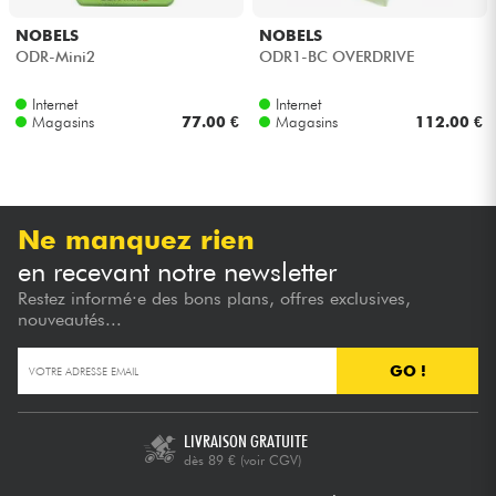
NOBELS
NOBELS
ODR-Mini2
ODR1-BC OVERDRIVE
Internet
Internet
Magasins
77.00 €
Magasins
112.00 €
Ne manquez rien
en recevant notre newsletter
Restez informé·e des bons plans, offres exclusives,
nouveautés...
GO !
LIVRAISON GRATUITE
dès 89 €
(voir CGV)