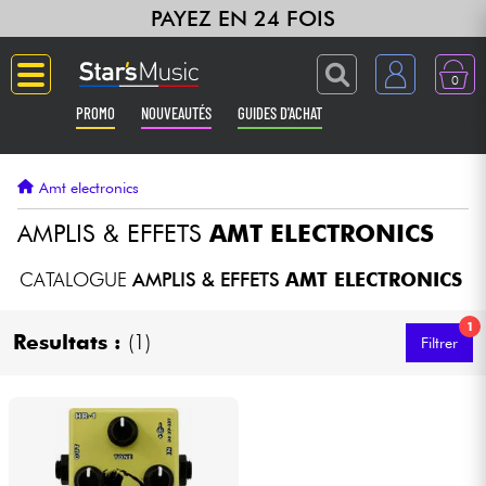
PAYEZ EN 24 FOIS
0
PROMO
NOUVEAUTÉS
GUIDES D'ACHAT
Langue
Amt electronics
Guitares & Basses
AMPLIS & EFFETS
AMT ELECTRONICS
Amplis & Effets
CATALOGUE
AMPLIS & EFFETS
AMT ELECTRONICS
1
Claviers & Pianos
Resultats :
(1)
Filtrer
Synthés & Sampleurs
Home Studio