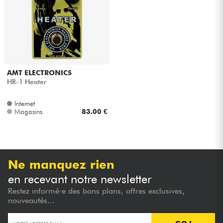
Casques
Micros & HF
DJ
AMT ELECTRONICS
HR-1 Heater
Sono
Internet
Magasins
83.00 €
Eclairage
Batteries & Percu
Ne manquez rien
Vents
en recevant notre newsletter
Restez informé·e des bons plans, offres exclusives,
Violons & Quatuor
nouveautés...
Eveil Musical