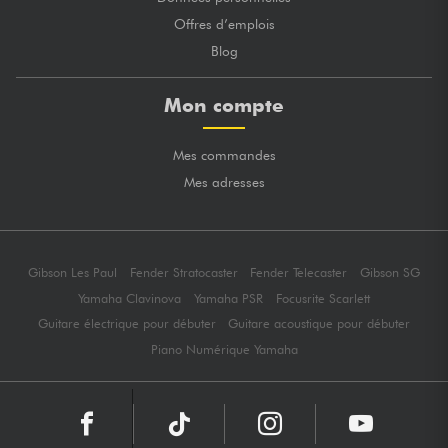
Offres d’emplois
Blog
Mon compte
Mes commandes
Mes adresses
Gibson Les Paul
Fender Stratocaster
Fender Telecaster
Gibson SG
Yamaha Clavinova
Yamaha PSR
Focusrite Scarlett
Guitare électrique pour débuter
Guitare acoustique pour débuter
Piano Numérique Yamaha