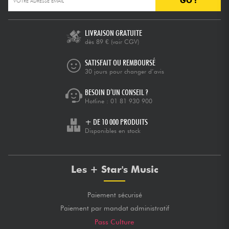
GO !
Câbles & Access.
LIVRAISON GRATUITE
dès 89 €
(voir CGV)
HiFi
SATISFAIT OU REMBOURSÉ
30 jours pour changer d’avis
Packs
BESOIN D’UN CONSEIL ?
Hotline :
01 81 930 900
Voir nos marques
+ DE 10 000 PRODUITS
Disponibles en stock
Les + Star's Music
Paiement sécurisé
Paiement par mandat administratif
Pass Culture