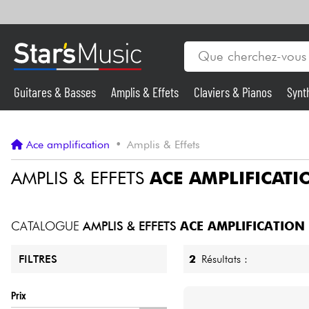
Guitares & Basses
Amplis & Effets
Claviers & Pianos
Synt
Vents
Guitares & Basses
Ace amplification
•
Amplis & Effets
Synthés & Sampleurs
AMPLIS & EFFETS
ACE AMPLIFICATI
Micros & HF
CATALOGUE
AMPLIS & EFFETS
ACE AMPLIFICATION
Eclairage
2
Résultats :
FILTRES
Violons & Quatuor
Prix