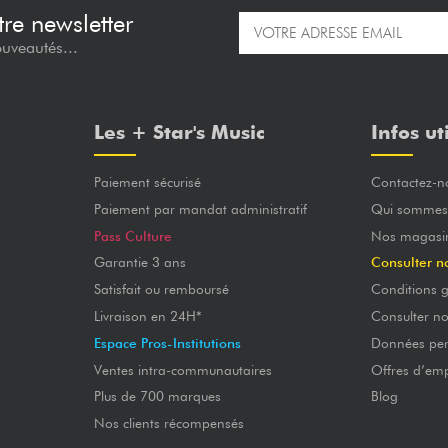
re newsletter
ouveautés...
Les + Star's Music
Infos ut
Paiement sécurisé
Contactez-n
Paiement par mandat administratif
Qui sommes
Pass Culture
Nos magasi
Garantie 3 ans
Consulter n
Satisfait ou remboursé
Conditions g
Livraison en 24H*
Consulter n
Espace Pros-Institutions
Données per
Ventes intra-communautaires
Offres d’emp
Plus de 700 marques
Blog
Nos clients récompensés