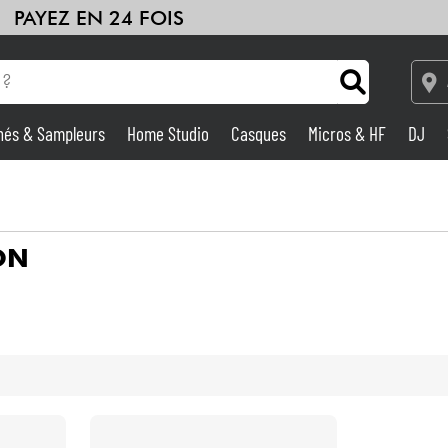
PAYEZ EN 24 FOIS
hés & Sampleurs
Home Studio
Casques
Micros & HF
DJ
Amplis & Effets
Home Studio
ON
DJ
Batteries & Percu
Eveil Musical