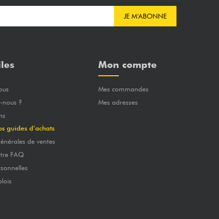
JE M'ABONNE
iles
Mon compte
ous
Mes commandes
-nous ?
Mes adresses
ns
os guides d’achats
énérales de ventes
otre FAQ
sonnelles
lois