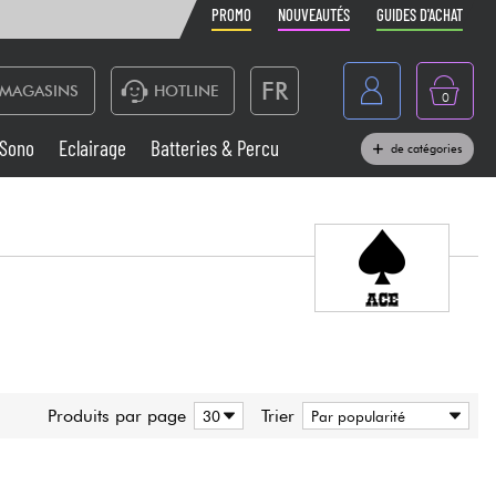
PROMO
NOUVEAUTÉS
GUIDES D'ACHAT
FR
MAGASINS
HOTLINE
0
Belgique
Sono
Eclairage
Batteries & Percu
de catégories
België
Claviers & Pianos
España
Casques
Deutschland
Nederland
Sono
English
Vents
Produits par page
Trier
Câbles & Access.