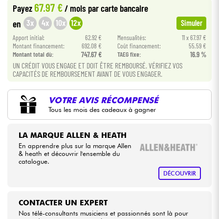
67.97 €
Payez
/ mois
par carte bancaire
•
Star
'
S
Music
PARIS
3x
4x
10x
12x
en
Simuler
Câbles & Access.
Apport initial:
62.92 €
Mensualités:
11 x 67.97 €
Montant financement:
692.08 €
Coût financement:
55.59 €
HiFi
Montant total dù:
747.67 €
TAEG fixe:
16.9 %
UN CRÉDIT VOUS ENGAGE ET DOIT ÊTRE REMBOURSÉ. VÉRIFIEZ VOS
CAPACITÉS DE REMBOURSEMENT AVANT DE VOUS ENGAGER.
Packs
Voir nos marques
VOTRE AVIS RÉCOMPENSÉ
Tous les mois des cadeaux à gagner
LA MARQUE ALLEN & HEATH
En apprendre plus sur la marque Allen
& heath et découvrir l'ensemble du
catalogue.
DÉCOUVRIR
CONTACTER UN EXPERT
Nos télé-consultants musiciens et passionnés sont là pour