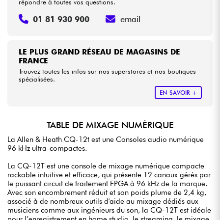
répondre à toutes vos questions.
01 81 930 900
email
LE PLUS GRAND RÉSEAU DE MAGASINS DE
FRANCE
Trouvez toutes les infos sur nos superstores et nos boutiques
spécialisées.
EN SAVOIR +
TABLE DE MIXAGE NUMÉRIQUE
La Allen & Heath CQ-12t est une Consoles audio numérique
96 kHz ultra-compactes.
La CQ-12T est une console de mixage numérique compacte
rackable intuitive et efficace, qui présente 12 canaux gérés par
le puissant circuit de traitement FPGA à 96 kHz de la marque.
Avec son encombrement réduit et son poids plume de 2,4 kg,
associé à de nombreux outils d'aide au mixage dédiés aux
musiciens comme aux ingénieurs du son, la CQ-12T est idéale
pour l’enregistrement en home studio, le streaming, le mixage