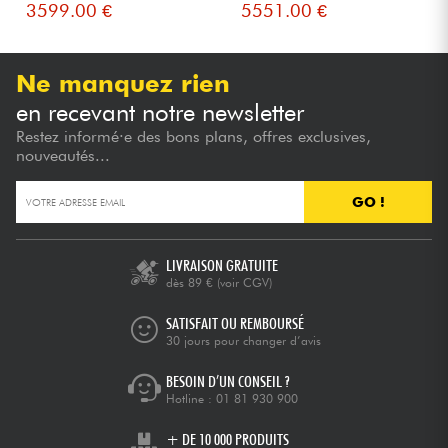
3599.00 €
5551.00 €
Ne manquez rien
en recevant notre newsletter
Restez informé·e des bons plans, offres exclusives,
nouveautés...
GO !
LIVRAISON GRATUITE
dès 89 €
(voir CGV)
SATISFAIT OU REMBOURSÉ
30 jours pour changer d’avis
BESOIN D’UN CONSEIL ?
Hotline :
01 81 930 900
+ DE 10 000 PRODUITS