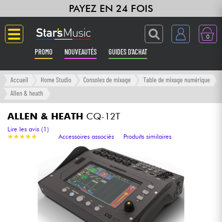
PAYEZ EN 24 FOIS
0
PROMO
NOUVEAUTÉS
GUIDES D'ACHAT
Langue
Accueil
Home Studio
Consoles de mixage
Table de mixage numérique
Allen & heath
Guitares & Basses
ALLEN & HEATH
CQ-12T
Amplis & Effets
Lire les avis (1)
★
★
★
★
★
★
★
★
★
★
Accessoires associés
Produits similaires
Claviers & Pianos
Synthés & Sampleurs
Home Studio