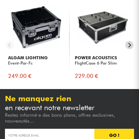
ALGAM LIGHTING
POWER ACOUSTICS
Event-Par-Fc
FlightCase 6 Par Slim
249.00 €
229.00 €
Ne manquez rien
en recevant notre newsletter
Restez informé·e des bons plans, offres exclusives,
nouveautés...
GO !