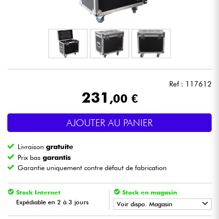
Casques
Micros & HF
DJ
Ref : 117612
Sono
231
,00 €
Eclairage
AJOUTER AU PANIER
Batteries & Percu
Livraison
gratuite
Prix bas
garantis
Vents
Garantie uniquement contre défaut de fabrication
Violons & Quatuor
Stock Internet
Stock en magasin
Expédiable en 2 à 3 jours
Voir dispo. Magasin
Eveil Musical