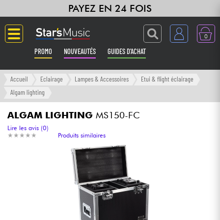
PAYEZ EN 24 FOIS
0
PROMO
NOUVEAUTÉS
GUIDES D'ACHAT
Langue
Accueil
Eclairage
Lampes & Accessoires
Etui & flight éclairage
Algam lighting
Guitares & Basses
ALGAM LIGHTING
MS150-FC
Amplis & Effets
Lire les avis (0)
★
★
★
★
★
★
★
★
★
★
Produits similaires
Claviers & Pianos
Synthés & Sampleurs
Home Studio