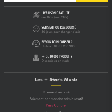
LIVRAISON GRATUITE
dès 89 €
(voir CGV)
SATISFAIT OU REMBOURSÉ
30 jours pour changer d’avis
BESOIN D’UN CONSEIL ?
Hotline :
01 81 930 900
+ DE 10 000 PRODUITS
Disponibles en stock
Les + Star's Music
Paiement sécurisé
Paiement par mandat administratif
Pass Culture