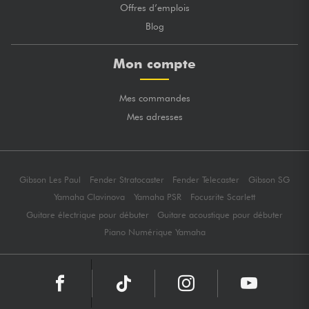
Offres d’emplois
Blog
Mon compte
Mes commandes
Mes adresses
Gibson Les Paul
Fender Stratocaster
Fender Telecaster
Gibson SG
Yamaha Clavinova
Yamaha PSR
Focusrite Scarlett
Guitare électrique pour débuter
Guitare acoustique pour débuter
Piano Numérique Yamaha