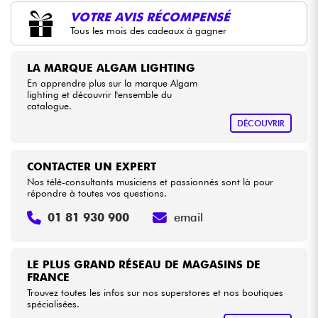
•
Star
'
S
Music
BORDEAUX
VOTRE AVIS RÉCOMPENSÉ
Tous les mois des cadeaux à gagner
Câbles & Access.
LA MARQUE ALGAM LIGHTING
HiFi
En apprendre plus sur la marque Algam
lighting et découvrir l'ensemble du
catalogue.
Packs
DÉCOUVRIR
Voir nos marques
CONTACTER UN EXPERT
Nos télé-consultants musiciens et passionnés sont là pour
répondre à toutes vos questions.
01 81 930 900
email
LE PLUS GRAND RÉSEAU DE MAGASINS DE
FRANCE
Trouvez toutes les infos sur nos superstores et nos boutiques
spécialisées.