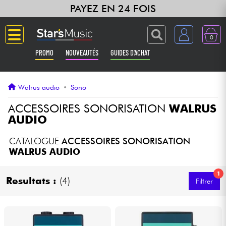
PAYEZ EN 24 FOIS
0
PROMO
NOUVEAUTÉS
GUIDES D'ACHAT
Langue
Walrus audio
•
Sono
Guitares & Basses
ACCESSOIRES SONORISATION
WALRUS
AUDIO
Amplis & Effets
CATALOGUE
ACCESSOIRES SONORISATION
WALRUS AUDIO
Claviers & Pianos
1
Resultats :
(4)
Filtrer
Synthés & Sampleurs
Home Studio