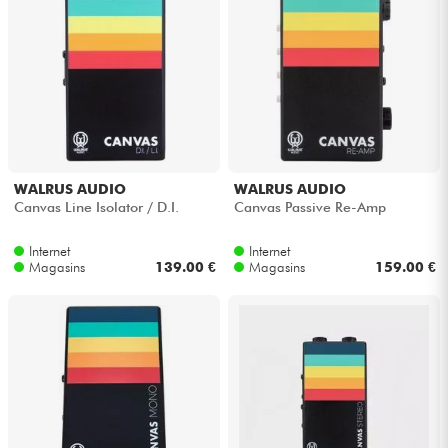
Casques
Micros & HF
DJ
Sono
WALRUS AUDIO
WALRUS AUDIO
Canvas Line Isolator / D.I.
Canvas Passive Re-Amp
Eclairage
Internet
Internet
Magasins
139.00 €
Magasins
159.00 €
Batteries & Percu
Vents
Violons & Quatuor
Eveil Musical