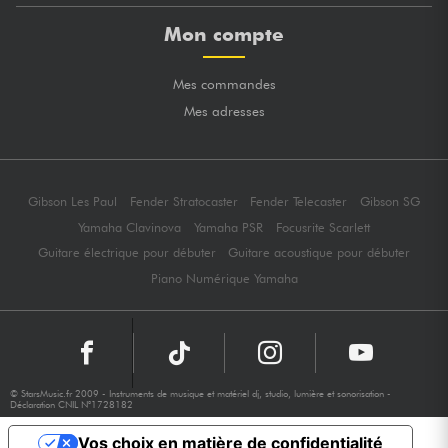
Mon compte
Mes commandes
Mes adresses
Gibson Les Paul
Fender Stratocaster
Fender Telecaster
Gibson SG
Yamaha Clavinova
Yamaha PSR
Focusrite Scarlett
Guitare électrique pour débuter
Guitare acoustique pour débuter
Piano Numérique Yamaha
© StarsMusic.fr 2009 - Instruments de musique et matériel dj, studio, lumière et sonorisation -
Déclaration CNIL N°1728182
Vos choix en matière de confidentialité