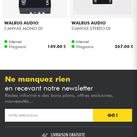
Câbles & Access.
WALRUS AUDIO
WALRUS AUDIO
CANVAS MONO DI
CANVAS STEREO DI
HiFi
Internet
Internet
Magasins
149.00 €
Magasins
267.00 €
Packs
Voir nos marques
Ne manquez rien
en recevant notre newsletter
Restez informé·e des bons plans, offres exclusives,
nouveautés...
GO !
LIVRAISON GRATUITE