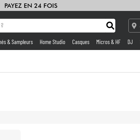
PAYEZ EN 24 FOIS
hés & Sampleurs
Home Studio
Casques
Micros & HF
DJ
Amplis & Effets
Home Studio
DJ
Batteries & Percu
Eveil Musical