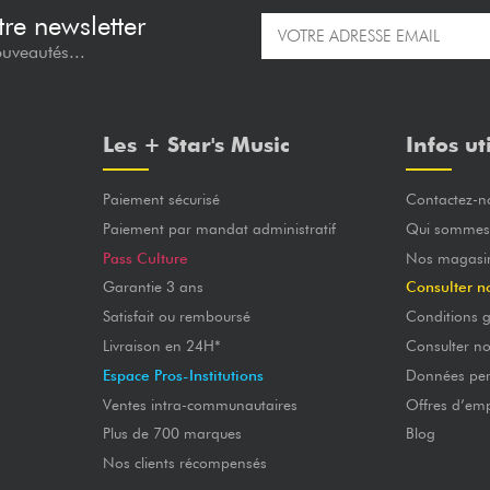
re newsletter
ouveautés...
Les + Star's Music
Infos ut
Paiement sécurisé
Contactez-n
Paiement par mandat administratif
Qui sommes
Pass Culture
Nos magasi
Garantie 3 ans
Consulter n
Satisfait ou remboursé
Conditions g
Livraison en 24H*
Consulter n
Espace Pros-Institutions
Données per
Ventes intra-communautaires
Offres d’emp
Plus de 700 marques
Blog
Nos clients récompensés