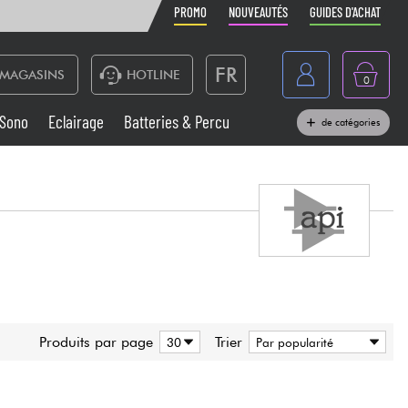
PROMO
NOUVEAUTÉS
GUIDES D'ACHAT
FR
MAGASINS
HOTLINE
0
Belgique
Sono
Eclairage
Batteries & Percu
de catégories
België
Claviers & Pianos
España
Casques
Deutschland
Nederland
Sono
English
Vents
Produits par page
Trier
Câbles & Access.