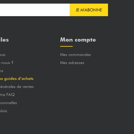
JE M'ABONNE
iles
Mon compte
ous
Mes commandes
-nous ?
Mes adresses
ns
os guides d’achats
énérales de ventes
otre FAQ
sonnelles
lois