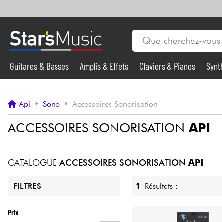
Guitares & Basses
Amplis & Effets
Claviers & Pianos
Synt
Vents
Guitares & Basses
Api
•
Sono
•
Accessoires Sonorisation
Synthés & Sampleurs
ACCESSOIRES SONORISATION
API
Micros & HF
CATALOGUE
ACCESSOIRES SONORISATION
API
Eclairage
1
Résultats :
FILTRES
Violons & Quatuor
Prix